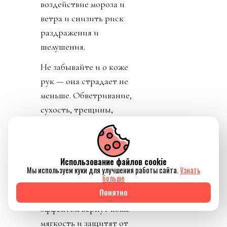
воздействие мороза и
ветра и снизить риск
раздражения и
шелушения.
Не забывайте и о коже
рук — она страдает не
меньше. Обветривание,
сухость, трещины,
заусенцы — всё это
следствие
недостаточной
Использование файлов cookie
защиты. Питательные
Мы используем куки для улучшения работы сайта.
Узнать
больше
кремы с
Понятно
восстанавливающим
эффектом вернут коже
мягкость и защитят от