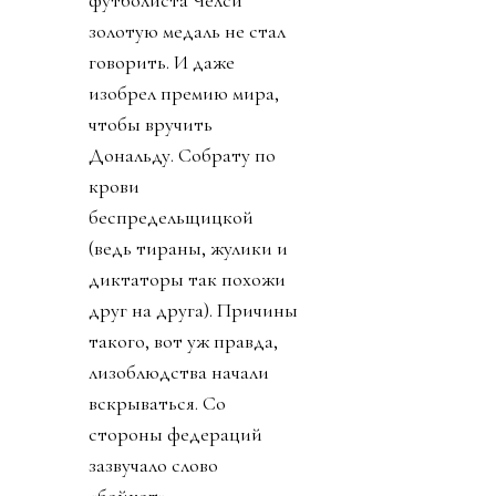
футболиста Челси
золотую медаль не стал
говорить. И даже
изобрел премию мира,
чтобы вручить
Дональду. Собрату по
крови
беспредельщицкой
(ведь тираны, жулики и
диктаторы так похожи
друг на друга). Причины
такого, вот уж правда,
лизоблюдства начали
вскрываться. Со
стороны федераций
зазвучало слово