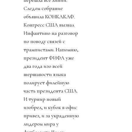
перешла все линии.
Следом собрание
объявила КОНКАКАФ.
Конгресс США вызвал
Инфантино на разговор
по поводу связей с
трампистами. Напомню,
президент ФИФА уже
два года изо всей
шершавости языка
полирует филейную
часть президента США.
И турнир новый
изобрел, и кубок в офис
привез, и за украденную
лидером мира у