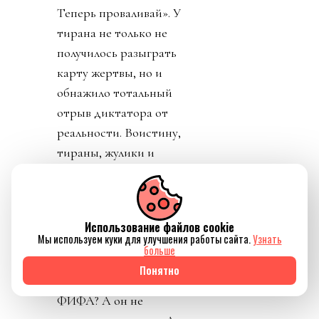
Теперь проваливай». У
тирана не только не
получилось разыграть
карту жертвы, но и
обнажило тотальный
отрыв диктатора от
реальности. Воистину,
тираны, жулики и
диктаторы так похожи
друг на друга.
День 8. Понедельник. А
Использование файлов cookie
Мы используем куки для улучшения работы сайта.
Узнать
где же главный
больше
бенефициар и
Понятно
«папочка» лысого из
ФИФА? А он не