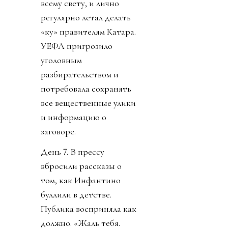
всему свету, и лично
регулярно летал делать
«ку» правителям Катара.
УЕФА пригрозило
уголовным
разбирательством и
потребовала сохранять
все вещественные улики
и информацию о
заговоре.
День 7. В прессу
вбросили рассказы о
том, как Инфантино
буллили в детстве.
Публика восприняла как
должно. «Жаль тебя.