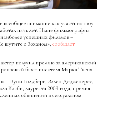
е всеобщее внимание как участник шоу
работал пять лет. Ныне фильмография
 наиболее успешных фильмов –
Не шутите с Зоханом»,
сообщает
 актер получил премию за американский
бронзовый бюст писателя Марка Твена.
а – Вупи Голдберг, Эллен Дедженерес,
а Косби, лауреата 2009 года, премия
исленных обвинений в сексуальном