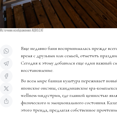
Источник изображения AQBOZAT
Еще недавно баня воспринималась прежде всего
время с друзьями или семьей, отметить праздни
Сегодня к этому добавился еще один важный см
восстановление.
Во всем мире банная культура переживает новы
японские онсэны, скандинавские spa-комплекс
wellness-индустрии, где главной ценностью явл
физического и эмоционального состояния. Каза
этого тренда, предлагая собственное прочтени