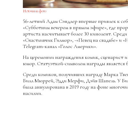
Источник фото
56-летний Адам Сэндлер впервые привлек к себ
«Субботним вечером в прямом эфире», где про
артиста насчитывает более 30 кинолент. Среди
«Счастливчик Гилмор», -«Певец на свадьбе» и «
Telegram-канал «Голос Америки».
На церемонии награждения комик, сценарист и
юмор. Статуэткой-символом награды является 
Среди комиков, получивших награду Марка Твен
Билл Мюррей, Эдди Мерфи, Дэйв Шапель. У Билл
была аннулирована в 2019 году на фоне многоч
насилии.