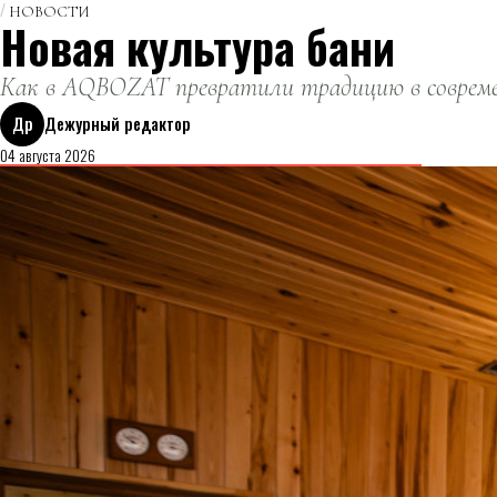
НОВОСТИ
Новая культура бани
Как в AQBOZAT превратили традицию в совреме
Др
Дежурный редактор
04 августа 2026