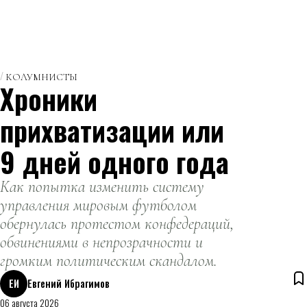
КОЛУМНИСТЫ
Хроники
прихватизации или
9 дней одного года
Как попытка изменить систему
управления мировым футболом
обернулась протестом конфедераций,
обвинениями в непрозрачности и
громким политическим скандалом.
ЕИ
Евгений Ибрагимов
06 августа 2026