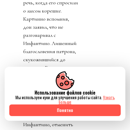
речь, когда его спросили
о лысом корешке.
Картинно вспомнив,
дон заявил, что не
разговаривал с
Инфантино. Лишенный
благословения патрона,
скукожившийся до
размеров Волдеморта,
Джанни, скуля, начал
репостить копирующие
текст друг друга посты
Использование файлов cookie
Мы используем куки для улучшения работы сайта.
Узнать
федераций,
больше
приветствовавших
Понятно
решение его,
Инфантино, отменить