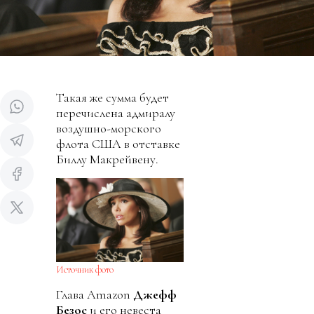
Такая же сумма будет
перечислена адмиралу
воздушно-морского
флота США в отставке
Биллу Макрейвену.
Источник фото
Глава Amazon
Джефф
Безос
и его невеста