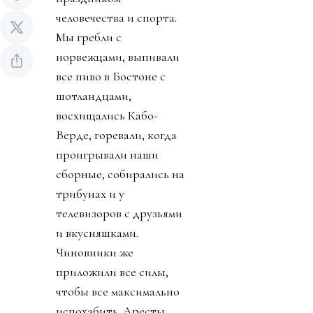
человечества и спорта.
Мы гребли с
норвежцами, выпивали
все пиво в Бостоне с
шотландцами,
восхищались Кабо-
Верде, горевали, когда
проигрывали наши
сборные, собирались на
трибунах и у
телевизоров с друзьями
и вкусняшками.
Чиновники же
приложили все силы,
чтобы все максимально
испохабить. Аресты