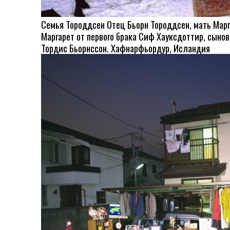
Семья Тороддсен Отец Бьорн Тороддсен, мать Марг
Маргарет от первого брака Сиф Хауксдоттир, сыновь
Тордис Бьорнссон. Хафнарфьордур, Исландия