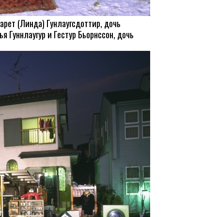
арет (Линда) Гунлаугсдоттир, дочь
я Гуннлаугур и Гестур Бьорнссон, дочь