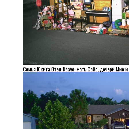
Семья Юкита Отец Казуо, мать Сайо, дочери Мио и 