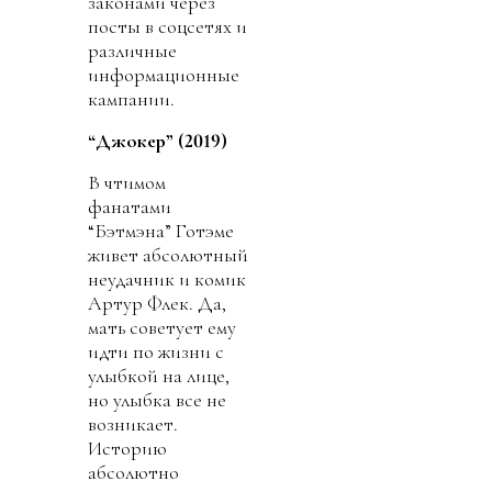
законами через
посты в соцсетях и
различные
информационные
кампании.
“Джокер” (2019)
В чтимом
фанатами
“Бэтмэна” Готэме
живет абсолютный
неудачник и комик
Артур Флек. Да,
мать советует ему
идти по жизни с
улыбкой на лице,
но улыбка все не
возникает.
Историю
абсолютно