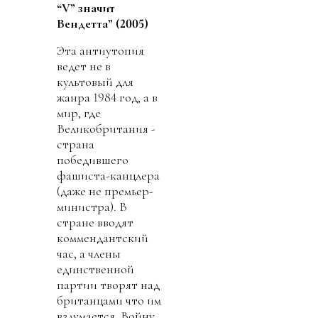
“V” значит
Вендетта” (2005)
Эта антиутопия
ведет не в
культовый для
жанра 1984 год, а в
мир, где
Великобритания -
страна
победившего
фашиста-канцлера
(даже не премьер-
министра). В
стране вводят
коммендантский
час, а члены
единственной
партии творят над
британцами что им
вздумается. Войну