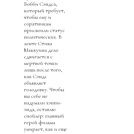
Бобби Сэндса,
который требует,
чтобы ему и
соратникам
присвоили статус
политических. В
ленте Стива
Маккуина дело
сдвигается с
мертвой точки
лишь после того,
как Сэндс
обьявляет
голодовку. Чтобы
вы себе не
надумали хэппи-
энда, оставлю
спойлер: главный
герой фильма
умирает, как и еще