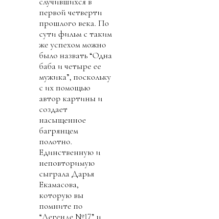
случившихся в
первой четверти
прошлого века. По
сути фильм с таким
же успехом можно
было назвать “Одна
баба и четыре ее
мужика”, поскольку
с их помощью
автор картины и
создает
насыщенное
багрянцем
полотно.
Единственную и
неповторимую
сыграла Дарья
Екамасова,
которую вы
помните по
“Легенде №17” и