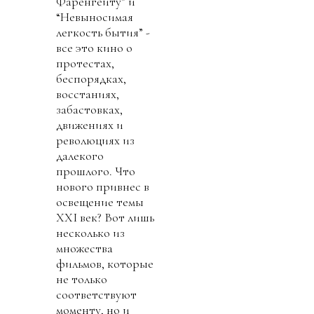
Фаренгейту” и
“Невыносимая
легкость бытия” -
все это кино о
протестах,
беспорядках,
восстаниях,
забастовках,
движениях и
революциях из
далекого
прошлого. Что
нового привнес в
освещение темы
XXI век? Вот лишь
несколько из
множества
фильмов, которые
не только
соответствуют
моменту, но и