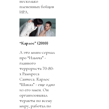
несколько
плененных бойцов
ИРА.
“Карлос” (2010)
А это мини-сериал
про “Ильича” -
главного
террориста 70-80-
х Рамиреса
Санчеса. Карлос
“Шакал” - еще одно
из его имен. Он
организовывал
теракты по всему
миру, работал по