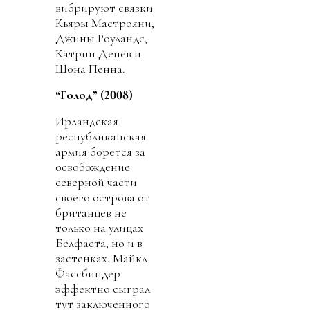
вибрируют связки
Кьяры Мастрояни,
Джины Роуландс,
Катрин Денев и
Шона Пенна.
“Голод” (2008)
Ирландская
республиканская
армия борется за
освобождение
северной части
своего острова от
британцев не
только на улицах
Белфаста, но и в
застенках. Майкл
Фассбиндер
эффектно сыграл
тут заключенного