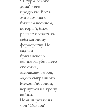
“Штурм Белого
дома” - его
продукты. Вот и
эта картина о
бывшем военном,
который, было,
решает посвятить
себя мирному
фермерству. Но
садизм
британского
офицера, убившего
его сына,
заставляет героя,
ладно сыгранного
Мелом Гибсоном,
вернуться на тропу
войны.
Номинирован на
три “Оскара”.