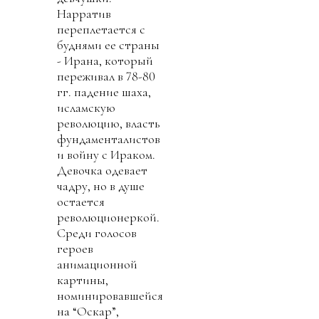
Нарратив
переплетается с
буднями ее страны
- Ирана, который
переживал в 78-80
гг. падение шаха,
исламскую
революцию, власть
фундаменталистов
и войну с Ираком.
Девочка одевает
чадру, но в душе
остается
революционеркой.
Среди голосов
героев
анимационной
картины,
номинировавшейся
на “Оскар”,