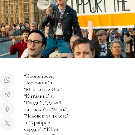
“Броненосец
Потемкин” и
“Малькольм Икс”,
“Китаянка” и
“Ганди” , “Делай
как надо” и “Мать”,
”Человек из железа”
и ”Храброе
сердце”, “451 по