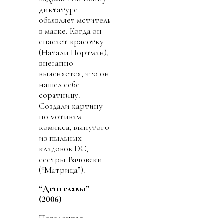
диктатуре
обьявляет мститель
в маске. Когда он
спасает красотку
(Натали Портман),
внезапно
выясняется, что он
нашел себе
соратницу.
Создали картину
по мотивам
комикса, вынутого
из пыльных
кладовок DC,
сестры Вачовски
(“Матрица”).
“Дети славы”
(2006)
Поведанная