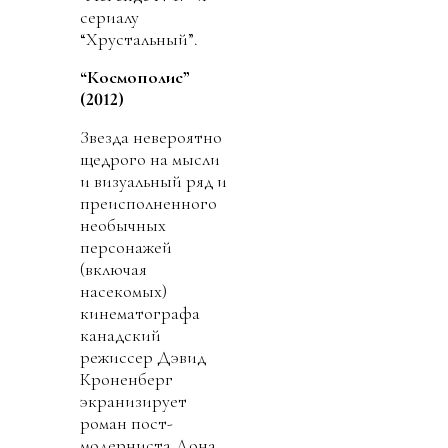
сериалу
“Хрустальный”.
“Космополис”
(2012)
Звезда невероятно
щедрого на мысли
и визуальный ряд и
преисполненного
необычных
персонажей
(включая
насекомых)
кинематографа
канадский
режиссер Дэвид
Кроненберг
экранизирует
роман пост-
модерниста Дона