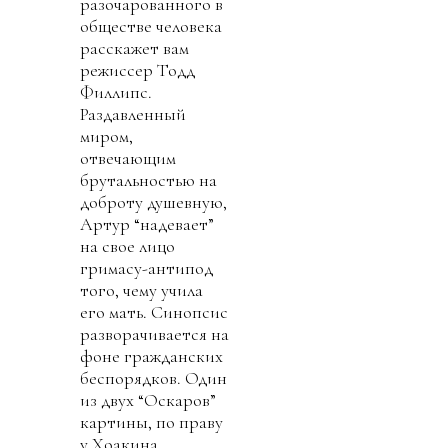
разочарованного в
обществе человека
расскажет вам
режиссер Тодд
Филлипс.
Раздавленный
миром,
отвечающим
брутальностью на
доброту душевную,
Артур “надевает”
на свое лицо
гримасу-антипод
того, чему учила
его мать. Синопсис
разворачивается на
фоне гражданских
беспорядков. Один
из двух “Оскаров”
картины, по праву
у Хоакина