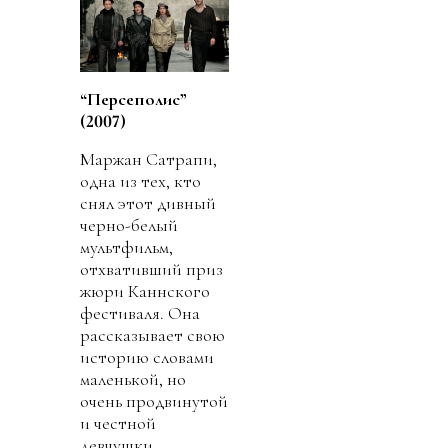
“Персеполис”
(2007)
Маржан Сатрапи,
одна из тех, кто
снял этот дивный
черно-белый
мультфильм,
отхвативший приз
жюри Каннского
фестиваля. Она
рассказывает свою
историю словами
маленькой, но
очень продвинутой
и честной
девчушки.