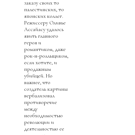
заказу своих то
палестинских, то
японских коллег.
Режиссеру Оливье
Ассайасу удалось
явить главного
героя и
романтиком, даже
рок-н-ролльщиком,
если хотите, и
продажным
убийцей. Но
важнее, что
создатель картины
вербализовал
противоречие
между
необходимостью
революции и
деятельностью ее