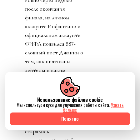
после окончания
финала, на личном
аккаунте Инфантино и
официальном аккаунте
ФИФА появился 887-
словный пост Джанни о
том, как ничтожны
хейтеры и каким
прекрасным был
турнир. Как не было
насилия, издевательств
Использование файлов cookie
ментов, как фифа нации
Мы используем куки для улучшения работы сайта.
Узнать
больше
помирила (возможно,
Понятно
Иран и США) и как
старались
правительства, чтобы