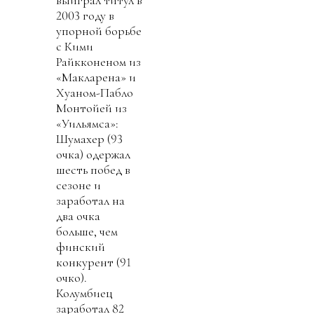
выиграл титул в
2003 году в
упорной борьбе
с Кими
Райкконеном из
«Макларена» и
Хуаном-Пабло
Монтойей из
«Уильямса»:
Шумахер (93
очка) одержал
шесть побед в
сезоне и
заработал на
два очка
больше, чем
финский
конкурент (91
очко).
Колумбиец
заработал 82