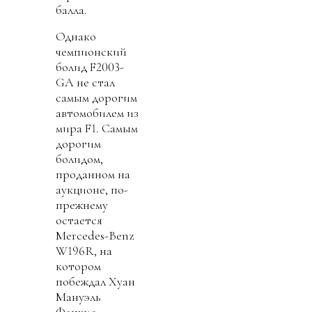
балла.
Однако
чемпионский
болид F2003-
GA не стал
самым дорогим
автомобилем из
мира F1. Самым
дорогим
болидом,
проданном на
аукционе, по-
прежнему
остается
Mercedes-Benz
W196R, на
котором
побеждал Хуан
Мануэль