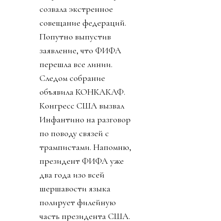
созвала экстренное
совещание федераций.
Попутно выпустив
заявление, что ФИФА
перешла все линии.
Следом собрание
объявила КОНКАКАФ.
Конгресс США вызвал
Инфантино на разговор
по поводу связей с
трампистами. Напомню,
президент ФИФА уже
два года изо всей
шершавости языка
полирует филейную
часть президента США.