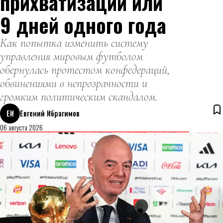
прихватизации или
9 дней одного года
Как попытка изменить систему
управления мировым футболом
обернулась протестом конфедераций,
обвинениями в непрозрачности и
громким политическим скандалом.
ЕИ
Евгений Ибрагимов
06 августа 2026