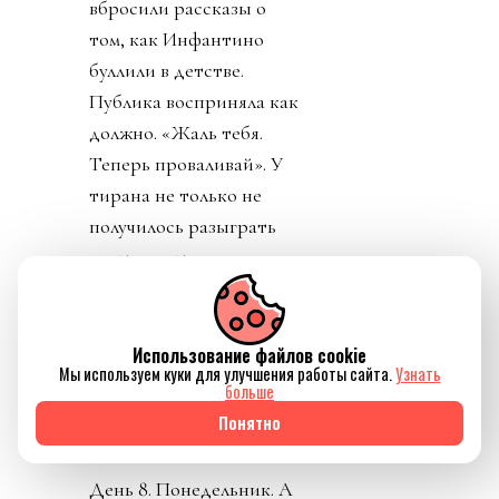
вбросили рассказы о
том, как Инфантино
буллили в детстве.
Публика восприняла как
должно. «Жаль тебя.
Теперь проваливай». У
тирана не только не
получилось разыграть
карту жертвы, но и
обнажило тотальный
отрыв диктатора от
реальности. Воистину,
Использование файлов cookie
Мы используем куки для улучшения работы сайта.
Узнать
тираны, жулики и
больше
диктаторы так похожи
Понятно
друг на друга.
День 8. Понедельник. А