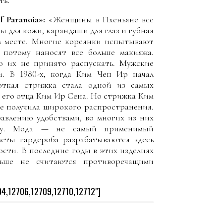
ть.
 Paranoia»:
«Женщины в Пхеньяне все
 для кожи, карандаши для глаз и губная
м месте. Многие кореянки испытывают
 потому наносят все больше макияжа.
 их не принято распускать. Мужские
и. В 1980-х, когда Ким Чен Ир начал
откая стрижка стала одной из самых
 его отца Ким Ир Сена. Но стрижка Ким
е получила широкого распространения.
авлению удобствами, во многих из них
ову. Мода — не самый применимый
еты гардероба разрабатываются здесь
ти. В последние годы в этих изделиях
льше не считаются противоречащими
704,12706,12709,12710,12712"]