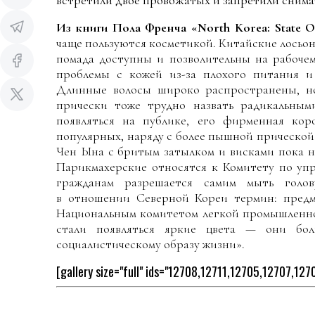
встретили двое провожатых и запретили снима
Из книги Пола Френча «North Korea: State Of
чаще пользуются косметикой. Китайские лосьоны
помада доступны и позволительны на рабоче
проблемы с кожей из-за плохого питания и
Длинные волосы широко распространены, но
прически тоже трудно назвать радикальным
появляться на публике, его фирменная кор
популярных, наряду с более пышной прической
Чен Ына с бритым затылком и висками пока н
Парикмахерские относятся к Комитету по упр
гражданам разрешается самим мыть гол
в отношении Северной Кореи термин: предм
Национальным комитетом легкой промышленнос
стали появляться яркие цвета — они бо
социалистическому образу жизни».
[gallery size="full" ids="12708,12711,12705,12707,12