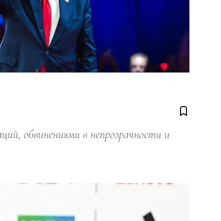
ий, обвинениями в непрозрачности и