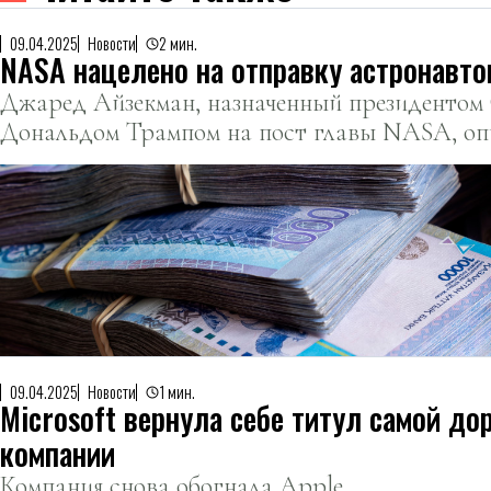
09.04.2025
Новости
2 мин.
NASA нацелено на отправку астронавто
Джаред Айзекман, назначенный президенто
Дональдом Трампом на пост главы NASA, оп
главным приоритетом агентства отправку ам
астронавтов на Марс.
09.04.2025
Новости
1 мин.
Microsoft вернула себе титул самой до
компании
Компания снова обогнала Apple.