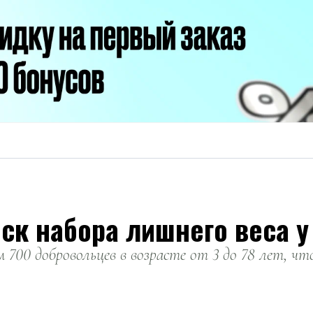
ск набора лишнего веса у
м 700 добровольцев в возрасте от 3 до 78 лет, ч