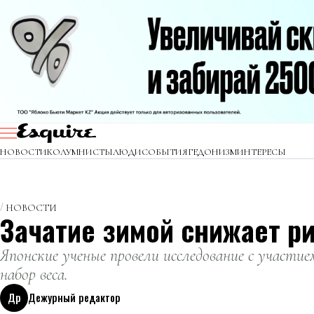
НОВОСТИ
КОЛУМНИСТЫ
ЛЮДИ
СОБЫТИЯ
ГЕДОНИЗМ
ИНТЕРЕСЫ
НОВОСТИ
Зачатие зимой снижает ри
Японские ученые провели исследование с участие
набор веса.
Др
Дежурный редактор