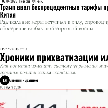
09.04.2025
Новости
1 мин.
Трамп ввел беспрецедентные тарифы п
Китая
Радикальные меры вступили в силу, спровоци
обострение глобальной торговой войны.
КОЛУМНИСТЫ
Хроники прихватизации и
Как попытка изменить систему управления миро
громким политическим скандалом.
ЕИ
Евгений Ибрагимов
06 августа 2026