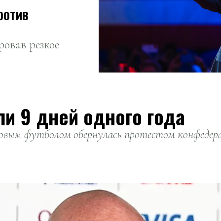
ротив
ровав резкое
ли 9 дней одного года
вым футболом обернулась протестом конфедерац