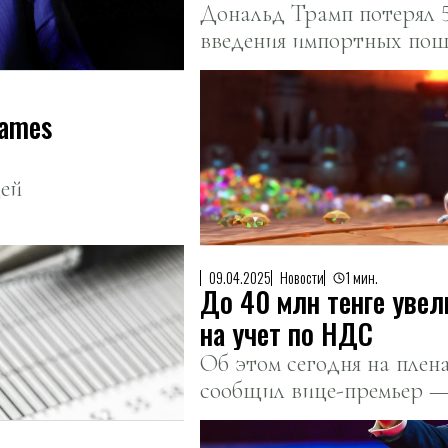
Дональд Трамп потерял 
введения импортных пош
Games
щей
09.04.2025
Новости
1 мин.
До 40 млн тенге увел
на учет по НДС
Об этом сегодня на плен
сообщил вице-премьер —
экономики Серик Жуман