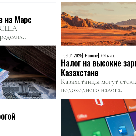
в на Марс
м США
ределил
ериканских
09.04.2025
Новости
1 мин.
Налог на высокие зар
Казахстане
Казахстанцы могут стол
подоходного налога.
рогой