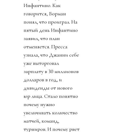
День 5. Пришли новости
о кончине Франко
Барези. Опять старуха с
косой забрала не того
старика. УЕФА заявили
о потере доверия к
Инфантино. Как
говорится, Борман
понял, что проиграл. На
пятый день Инфантино
заявил, что план
отменяется. Пресса
узнала, что Джанни себе