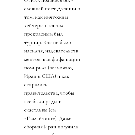
похитили футбол - наша
краткая хроника.
День 0. 26 июля 2026.
Ровно через неделю
после окончания
финала, на личном
аккаунте Инфантино и
официальном аккаунте
ФИФА появился 887-
словный пост Джанни о
том, как ничтожны
хейтеры и каким
прекрасным был
турнир. Как не было
насилия, издевательств
ментов, как фифа нации