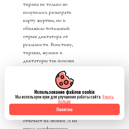
и информацию о
заговоре.
День 7. В прессу
вбросили рассказы о
том, как Инфантино
буллили в детстве.
Публика восприняла как
должно. «Жаль тебя.
Теперь проваливай». У
тирана не только не
получилось разыграть
Использование файлов cookie
карту жертвы, но и
Мы используем куки для улучшения работы сайта.
Узнать
обнажило тотальный
больше
отрыв диктатора от
Понятно
реальности. Воистину,
тираны, жулики и