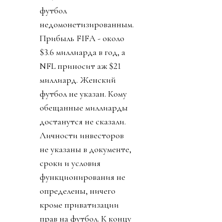
стоял JPMorgan.
Крупнейший банк США
решил добавить футбол
к своему портфолио,
увеличить количество
международных
соревнований в два с
лишним раза (с 200 до
450). Финансисты сочли
футбол
недомонетизированным.
Прибыль FIFA - около
$3.6 миллиарда в год, а
NFL приносит аж $21
миллиард. Женский
футбол не указан. Кому