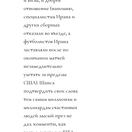
помирила (возможно,
Иран и США) и как
старались
правительства, чтобы
все были рады и
счастливы (см.
«Газлайтинг»). Даже
сборная Иран получила
и визы, и доброе
отношение (напомню,
специалистам Ирана и
других сборных
отказали во въезде, а
футболистов Ирана
заставляли после по
окончании матчей