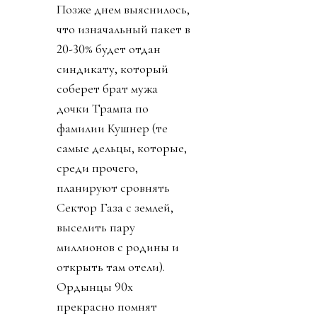
Пряником был доступ к
обещанию получить 10
миллиардов долларов на
Новый год 1 января 2027.
Право на мнение
никому, конечно, не
дали. Принимайте как
мы вам сказали. Или мы
сами примем.
Позже днем выяснилось,
что изначальный пакет в
20-30% будет отдан
синдикату, который
соберет брат мужа
дочки Трампа по
фамилии Кушнер (те