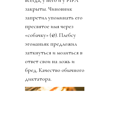
незамедлительно
улетать за пределы
США). Шанса
подтвердить свои слова
тем самым миллионам и
миллиардам счастливых
людей лысый през не
дал: комменты, как
всегда, у него и у FIFA
закрыты. Чиновник
запретил упоминать его
пресвятое имя через
«собачку» (@). Плебсу
эгоманьяк предложил
заткнуться и молиться в
ответ свои на ложь и