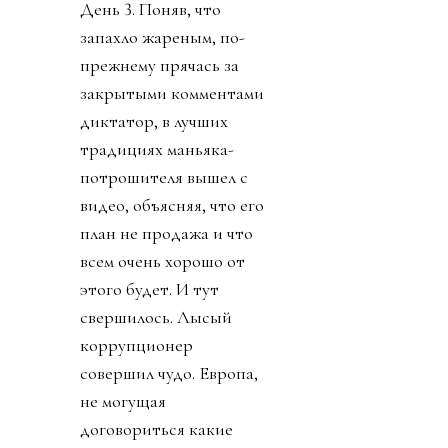
диктаторы так похожи
друг на друга). Причины
такого, вот уж правда,
лизоблюдства начали
вскрываться. Со
стороны федераций
зазвучало слово
«бойкот».
День 3. Поняв, что
запахло жареным, по-
прежнему прячась за
закрытыми комментами
диктатор, в лучших
традициях маньяка-
потрошителя вышел с