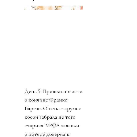
что план приватизации
футбола вреден и
должен быть отвергнут.
Политики уровня
премьер-министра
Великобритании
заявляют о
необходимости убрать
Инфантино из ФИФА.