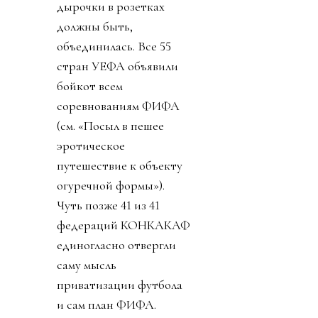
видео, объясняя, что его
план не продажа и что
всем очень хорошо от
этого будет. И тут
свершилось. Лысый
коррупционер
совершил чудо. Европа,
не могущая
договориться какие
дырочки в розетках
должны быть,
объединилась. Все 55
стран УЕФА объявили
бойкот всем
соревнованиям ФИФА
(см. «Посыл в пешее