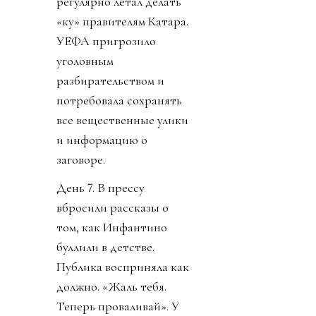
День 6. В субботу было
тихо. Только Катар
заявил о своей
поддержке Инфантино.
Напомню, шеф ФИФА и
чемпионат у них провел,
и на их джете летал по
всему свету, и лично
регулярно летал делать
«ку» правителям Катара.
УЕФА пригрозило
уголовным
разбирательством и
потребовала сохранять
все вещественные улики