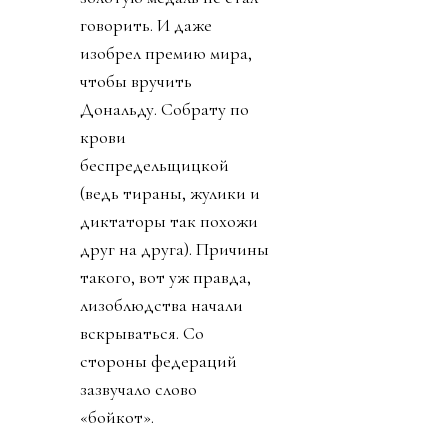
шершавости языка
полирует филейную
часть президента США.
И турнир новый
изобрел, и кубок в офис
привез, и за украденную
лидером мира у
футболиста Челси
золотую медаль не стал
говорить. И даже
изобрел премию мира,
чтобы вручить
Дональду. Собрату по
крови
беспредельщицкой
(ведь тираны, жулики и