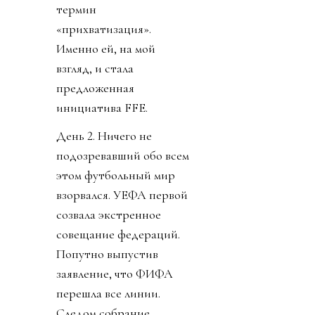
самые дельцы, которые,
среди прочего,
планируют сровнять
Сектор Газа с землей,
выселить пару
миллионов с родины и
открыть там отели).
Ордынцы 90х
прекрасно помнят
термин
«прихватизация».
Именно ей, на мой
взгляд, и стала
предложенная
инициатива FFE.
День 2. Ничего не