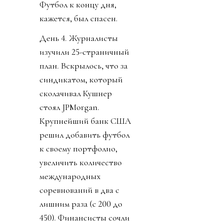
эротическое
путешествие к объекту
огуречной формы»).
Чуть позже 41 из 41
федераций КОНКАКАФ
единогласно отвергли
саму мысль
приватизации футбола
и сам план ФИФА.
Футбол к концу дня,
кажется, был спасен.
День 4. Журналисты
изучили 25-страничный
план. Вскрылось, что за
синдикатом, который
сколачивал Кушнер