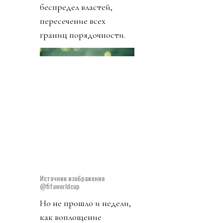
Африки, досмотры
игроков с собаками на
ВПП, кражи имущества
игроков,
дискриминация
сборной Ирана,
возмутительные
нарушения правил
футбола (Балогун),
беспредел властей,
пересечение всех
границ порядочности.