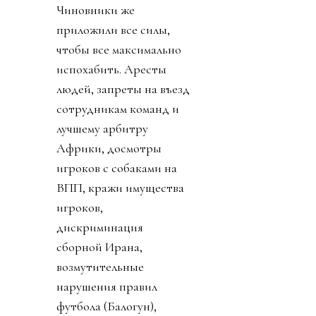
все пиво в Бостоне с
шотландцами,
восхищались Кабо-
Верде, горевали, когда
проигрывали наши
сборные, собирались на
трибунах и у
телевизоров с друзьями
и вкусняшками.
Чиновники же
приложили все силы,
чтобы все максимально
испохабить. Аресты
людей, запреты на въезд
сотрудникам команд и
лучшему арбитру