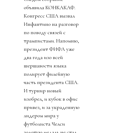
подозревавший обо всем
этом футбольный мир
взорвался. УЕФА первой
созвала экстренное
совещание федераций.
Попутно выпустив
заявление, что ФИФА
перешла все линии.
Следом собрание
объявила КОНКАКАФ.
Конгресс США вызвал
Инфантино на разговор
по поводу связей с
трампистами. Напомню,
президент ФИФА уже
два года изо всей