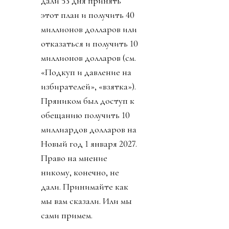
некоммерческой
организации FIFA будет
создана коммерческая
«дочка» - частный
инвестиционный фонд
FFE, который будет
рулить, то есть
“развивать” футбол по
миру. 211 федерациям
дали 53 дня принять
этот план и получить 40
миллионов долларов или
отказаться и получить 10
миллионов долларов (см.
«Подкуп и давление на
избирателей», «взятка»).