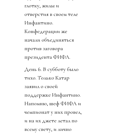
уже выторговал
зарплату в 30 миллионов
долларов в год, и
дивиденды от нового
юр лица. Стало понятно
почему нужно
увеличивать количество
матчей, команд,
турниров. И почему рвет
глотку, жилы и
отверстия в своем теле
Инфантино.
Конфедерации же
начали объединяться
против заговора
президента ФИФА.