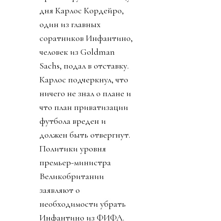
обещанные миллиарды
достанутся не сказали.
Личности инвесторов
не указаны в документе,
сроки и условия
функционирования не
определены, ничего
кроме приватизации
прав на футбол. К концу
дня Карлос Кордейро,
один из главных
соратников Инфантино,
человек из Goldman
Sachs, подал в отставку.
Карлос подчеркнул, что
ничего не знал о плане и