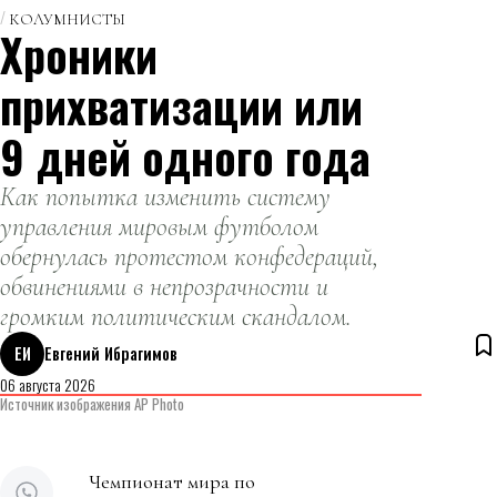
КОЛУМНИСТЫ
Хроники
прихватизации или
9 дней одного года
Как попытка изменить систему
управления мировым футболом
обернулась протестом конфедераций,
обвинениями в непрозрачности и
громким политическим скандалом.
ЕИ
Евгений Ибрагимов
06 августа 2026