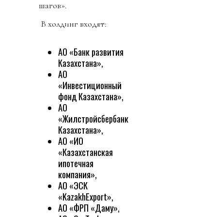
шагов».
В холдинг входят:
АО «Банк развития
Казахстана»,
АО
«Инвестиционный
фонд Казахстана»,
АО
«Жилстройсбербанк
Казахстана»,
АО «ИО
«Казахстанская
ипотечная
компания»,
АО «ЭСК
«KazakhExport»,
АО «ФРП «Даму»,