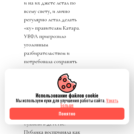
и на их джете летал по
всему свету, и лично
регулярно летал делать
«ку» правителям Катара.
УЕФА пригрозило
уголовным
разбирательством и
потребовала сохранять
все вещественные улики
и информацию о
заговоре.
Использование файлов cookie
День 7. В прессу
Мы используем куки для улучшения работы сайта.
Узнать
больше
вбросили рассказы о
Понятно
том, как Инфантино
буллили в детстве.
Публика восприняла как