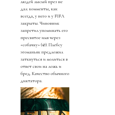
людей лысый през не
дал: комменты, как
всегда, у него и у FIFA
закрыты. Чиновник
запретил упоминать его
пресвятое имя через
«собачку» (@). Плебсу
эгоманьяк предложил
заткнуться и молиться в
ответ свои на ложь и
бред. Качество обычного
диктатора.