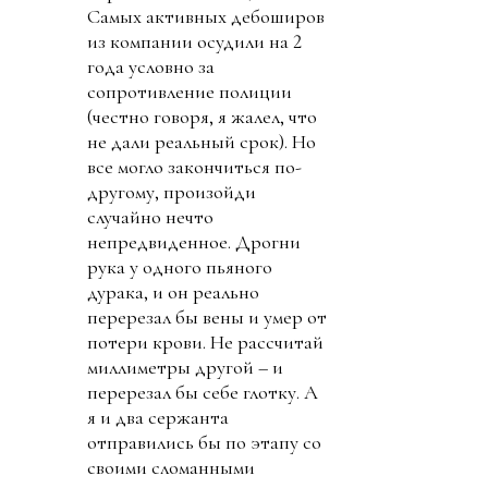
Самых активных дебоширов
из компании осудили на 2
года условно за
сопротивление полиции
(честно говоря, я жалел, что
не дали реальный срок). Но
все могло закончиться по-
другому, произойди
случайно нечто
непредвиденное. Дрогни
рука у одного пьяного
дурака, и он реально
перерезал бы вены и умер от
потери крови. Не рассчитай
миллиметры другой – и
перерезал бы себе глотку. А
я и два сержанта
отправились бы по этапу со
своими сломанными