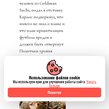
человек из Goldman
Sachs, подал в отставку.
Карлос подчеркнул, что
ничего не знал о плане и
что план приватизации
футбола вреден и
должен быть отвергнут.
Политики уровня
премьер-министра
Великобритании
заявляют о
Использование файлов cookie
необходимости убрать
Мы используем куки для улучшения работы сайта.
Узнать
Инфантино из ФИФА.
больше
Понятно