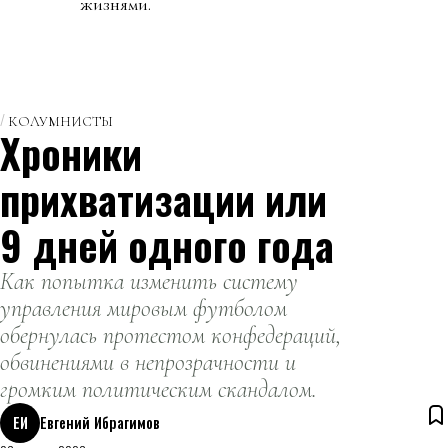
жизнями.
КОЛУМНИСТЫ
Хроники
прихватизации или
9 дней одного года
Как попытка изменить систему
управления мировым футболом
обернулась протестом конфедераций,
обвинениями в непрозрачности и
громким политическим скандалом.
ЕИ
Евгений Ибрагимов