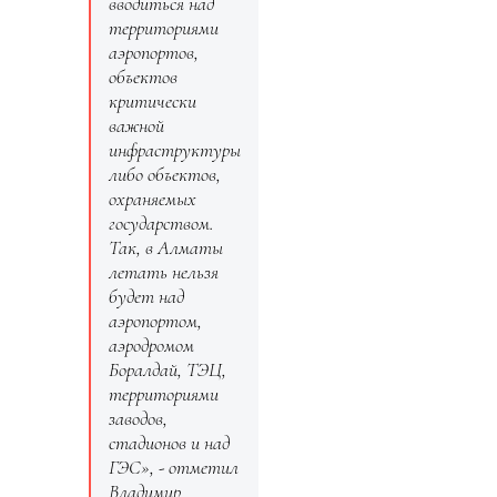
вводиться над
территориями
аэропортов,
объектов
критически
важной
инфраструктуры
либо объектов,
охраняемых
государством.
Так, в Алматы
летать нельзя
будет над
аэропортом,
аэродромом
Боралдай, ТЭЦ,
территориями
заводов,
стадионов и над
ГЭС», - отметил
Владимир