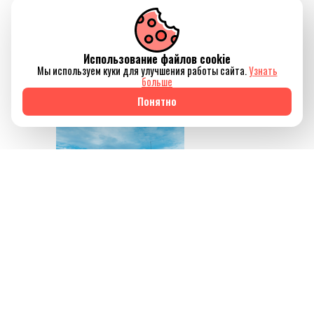
который помогает не
только восстановить
силы, но и ненадолго
Использование файлов cookie
отключиться от
Мы используем куки для улучшения работы сайта.
Узнать
привычного ритма
больше
жизни.
Понятно
Источник изображения
AQBOZAT
Сегодня баня всё
меньше ассоциируется
исключительно с
традицией или