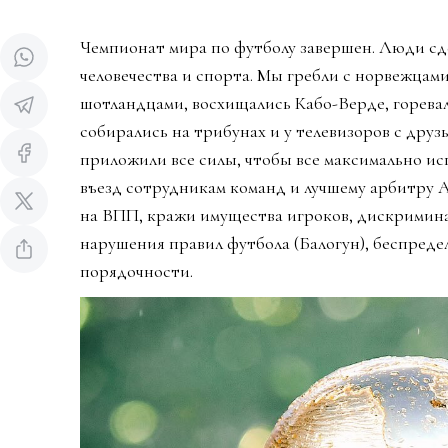
Чемпионат мира по футболу завершен. Люди сд
человечества и спорта. Мы гребли с норвежцами
шотландцами, восхищались Кабо-Верде, горева
собирались на трибунах и у телевизоров с дру
приложили все силы, чтобы все максимально ис
въезд сотрудникам команд и лучшему арбитру 
на ВПП, кражи имущества игроков, дискримин
нарушения правил футбола (Балогун), беспредел
порядочности.