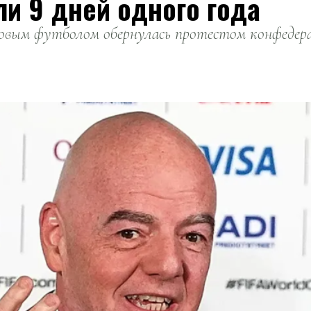
ли 9 дней одного года
вым футболом обернулась протестом конфедерац