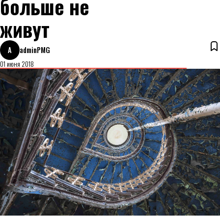
больше не
живут
A
adminPMG
01 июня 2018