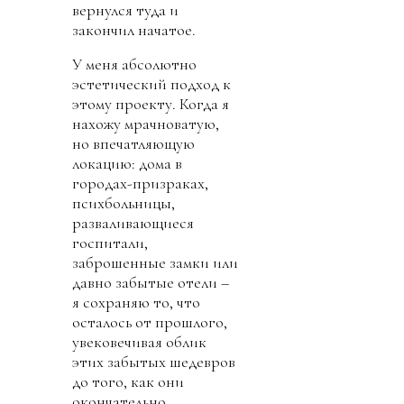
вернулся туда и
закончил начатое.
У меня абсолютно
эстетический подход к
этому проекту. Когда я
нахожу мрачноватую,
но впечатляющую
локацию: дома в
городах-призраках,
психбольницы,
разваливающиеся
госпитали,
заброшенные замки или
давно забытые отели –
я сохраняю то, что
осталось от прошлого,
увековечивая облик
этих забытых шедевров
до того, как они
окончательно