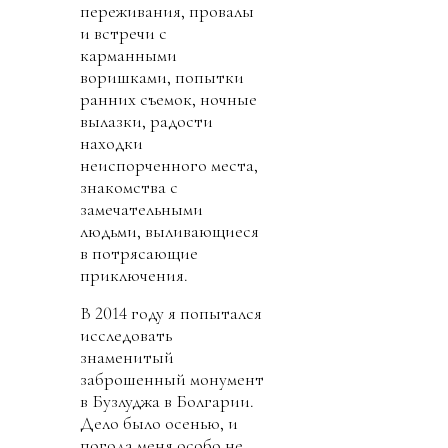
переживания, провалы
и встречи с
карманными
воришками, попытки
ранних съемок, ночные
вылазки, радости
находки
неиспорченного места,
знакомства с
замечательными
людьми, выливающиеся
в потрясающие
приключения.
В 2014 году я попытался
исследовать
знаменитый
заброшенный монумент
в Бузлуджа в Болгарии.
Дело было осенью, и
погода меня особо не