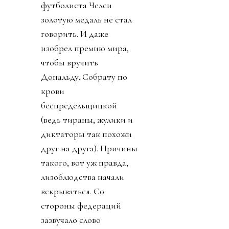
футболиста Челси
золотую медаль не стал
говорить. И даже
изобрел премию мира,
чтобы вручить
Дональду. Собрату по
крови
беспредельщицкой
(ведь тираны, жулики и
диктаторы так похожи
друг на друга). Причины
такого, вот уж правда,
лизоблюдства начали
вскрываться. Со
стороны федераций
зазвучало слово