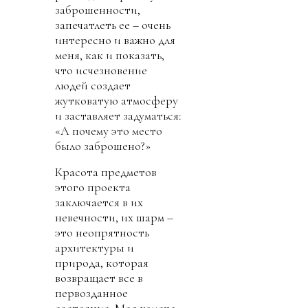
заброшенности,
запечатлеть ее – очень
интересно и важно для
меня, как и показать,
что исчезновение
людей создает
жутковатую атмосферу
и заставляет задуматься:
«А почему это место
было заброшено?»
Красота предметов
этого проекта
заключается в их
невечности, их шарм –
это неопрятность
архитектуры и
природа, которая
возвращает все в
первозданное
состояние. Моя камера