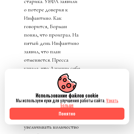
старика. УЕФА заявили
о потере доверия к
Инфантино. Как
говорится, Борман
понял, что проиграл. На
пятый день Инфантино
заявил, что план
отменяется. Пресса
узнала, что Джанни себе
уже выторговал
зарплату в 30 миллионов
долларов в год, и
Использование файлов cookie
Мы используем куки для улучшения работы сайта.
Узнать
дивиденды от нового
больше
юр лица. Стало понятно
Понятно
почему нужно
увеличивать количество