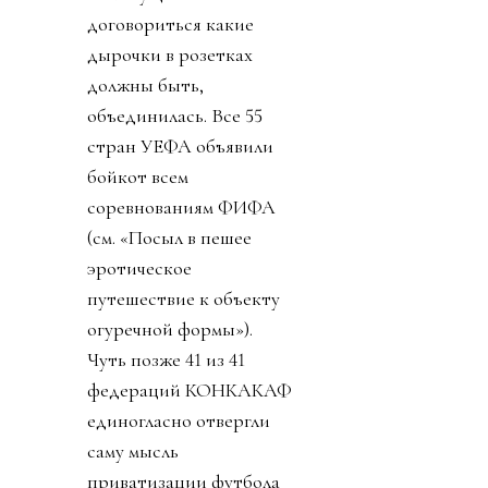
договориться какие
дырочки в розетках
должны быть,
объединилась. Все 55
стран УЕФА объявили
бойкот всем
соревнованиям ФИФА
(см. «Посыл в пешее
эротическое
путешествие к объекту
огуречной формы»).
Чуть позже 41 из 41
федераций КОНКАКАФ
единогласно отвергли
саму мысль
приватизации футбола