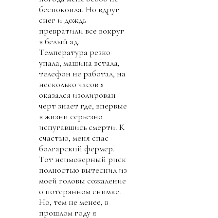
беспокоила. Но вдруг
снег и дождь
превратили все вокруг
в белый ад.
Температура резко
упала, машина встала,
телефон не работал, на
несколько часов я
оказался изолирован
черт знает где, впервые
в жизни серьезно
испугавшись смерти. К
счастью, меня спас
болгарский фермер.
Тот неимоверный риск
полностью вытеснил из
моей головы сожаление
о потерянном снимке.
Но, тем не менее, в
прошлом году я