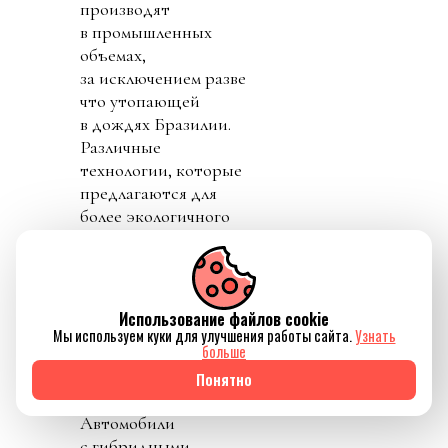
производят
в промышленных
объемах,
за исключением разве
что утопающей
в дождях Бразилии.
Различные
технологии, которые
предлагаются для
более экологичного
использования угля
как источника
энергии, обещают
стать поистине
Использование файлов cookie
бездонными ямами,
Мы используем куки для улучшения работы сайта.
Узнать
больше
в которые будет
уходить огромное
Понятно
количество воды.
Автомобили
с гибридными