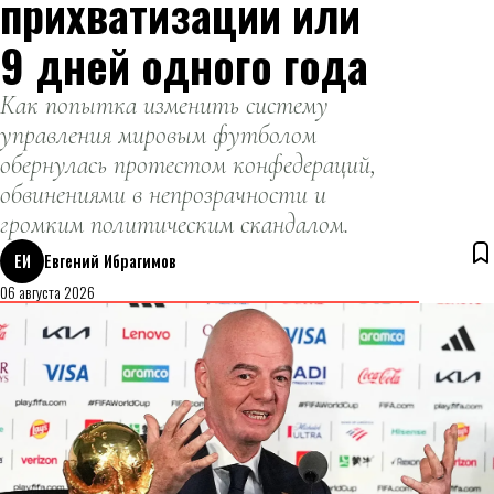
прихватизации или
9 дней одного года
Как попытка изменить систему
управления мировым футболом
обернулась протестом конфедераций,
обвинениями в непрозрачности и
громким политическим скандалом.
ЕИ
Евгений Ибрагимов
06 августа 2026