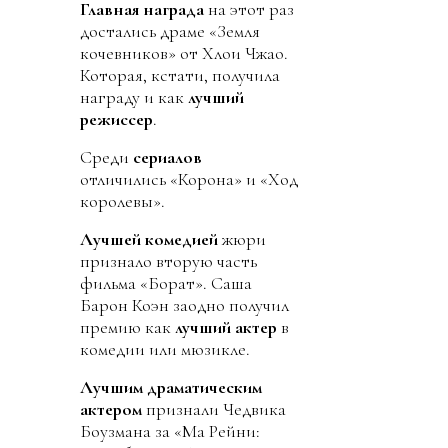
Главная награда
на этот раз
достались драме «Земля
кочевников» от Хлои Чжао.
Которая, кстати, получила
награду и как
лучший
режиссер
.
Среди
сериалов
отличились «Корона» и «Ход
королевы».
Лучшей комедией
жюри
признало вторую часть
фильма «Борат». Саша
Барон Коэн заодно получил
премию как
лучший актер
в
комедии или мюзикле.
Лучшим драматическим
актером
признали Чедвика
Боузмана за «Ма Рейни: