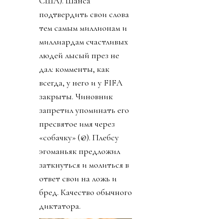
США). Шанса
подтвердить свои слова
тем самым миллионам и
миллиардам счастливых
людей лысый през не
дал: комменты, как
всегда, у него и у FIFA
закрыты. Чиновник
запретил упоминать его
пресвятое имя через
«собачку» (@). Плебсу
эгоманьяк предложил
заткнуться и молиться в
ответ свои на ложь и
бред. Качество обычного
диктатора.