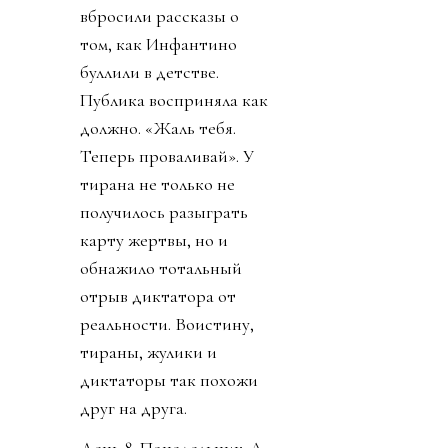
вбросили рассказы о
том, как Инфантино
буллили в детстве.
Публика восприняла как
должно. «Жаль тебя.
Теперь проваливай». У
тирана не только не
получилось разыграть
карту жертвы, но и
обнажило тотальный
отрыв диктатора от
реальности. Воистину,
тираны, жулики и
диктаторы так похожи
друг на друга.
День 8. Понедельник. А