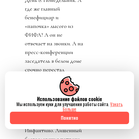
где же главный
бенефициар и
«папочка» лысого из
ФИФА? А он не
отвечает на звонки. А на
пресс-конференции
заседатель в белом доме
срочно перестал
понимать, о ком идет
речь, когда его спросили
о лысом корешке.
Использование файлов cookie
Картинно вспомнив,
Мы используем куки для улучшения работы сайта.
Узнать
больше
дон заявил, что не
Понятно
разговаривал с
Инфантино. Лишенный
благословения патрона,