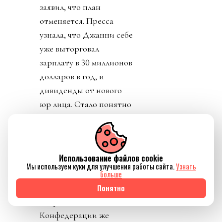
заявил, что план
отменяется. Пресса
узнала, что Джанни себе
уже выторговал
зарплату в 30 миллионов
долларов в год, и
дивиденды от нового
юр лица. Стало понятно
почему нужно
увеличивать количество
матчей, команд,
Использование файлов cookie
турниров. И почему рвет
Мы используем куки для улучшения работы сайта.
Узнать
глотку, жилы и
больше
отверстия в своем теле
Понятно
Инфантино.
Конфедерации же