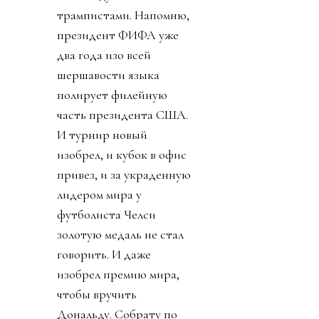
трампистами. Напомню,
президент ФИФА уже
два года изо всей
шершавости языка
полирует филейную
часть президента США.
И турнир новый
изобрел, и кубок в офис
привез, и за украденную
лидером мира у
футболиста Челси
золотую медаль не стал
говорить. И даже
изобрел премию мира,
чтобы вручить
Дональду. Собрату по