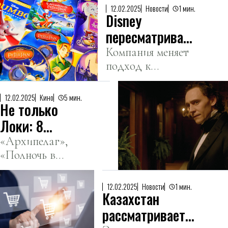
«Ведьмак» и
12.02.2025
Новости
1 мин.
Disney
«Герои».
пересматривает
политику
Компания меняет
подход к
разнообразия
контенту и
на фоне указов
реагирует на
Трампа
12.02.2025
Кино
5 мин.
Не только
растущее
политическое
Локи: 8
давление.
лучших
«Архипелаг»,
«Полночь в
ролей Тома
Париже»,
Хиддлстона
«Выживут
12.02.2025
Новости
1 мин.
Казахстан
только
любовники» и
рассматривает
многое другое.