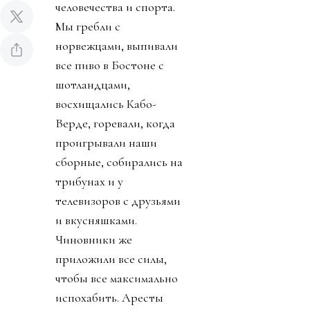
человечества и спорта.
Мы гребли с
норвежцами, выпивали
все пиво в Бостоне с
шотландцами,
восхищались Кабо-
Верде, горевали, когда
проигрывали наши
сборные, собирались на
трибунах и у
телевизоров с друзьями
и вкусняшками.
Чиновники же
приложили все силы,
чтобы все максимально
испохабить. Аресты