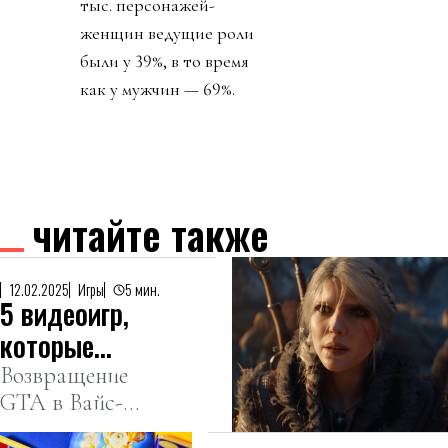
тыс. персонажей-
женщин ведущие роли
были у 39%, в то время
как у мужчин — 69%.
читайте также
12.02.2025
Игры
5 мин.
5 видеоигр,
которые
стоит ждать
Возвращение
GTA в Вайс-
в 2025 году
Сити, новый