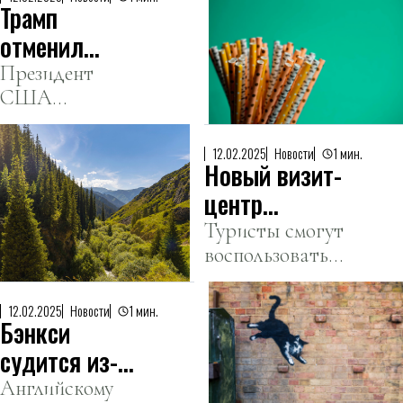
Трамп
долга, начиная с
данных на 1
отменил
января 2025 года.
запрет
Президент
США
Байдена на
подписал указ,
пластиковые
отменяющий
соломинки
12.02.2025
Новости
1 мин.
Новый визит-
переход на
бумажные
центр
соломинки.
появится в
Туристы смогут
воспользоваться
урочище
гостевым
Туюк-Су
домом, кафе,
12.02.2025
Новости
1 мин.
Бэнкси
аптекой, а
также
судится из-
приобрести
за прав на
Английскому
снаряжение и