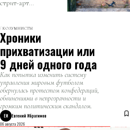
стрит-арт
свой
сувениры.
художнику
товарный
грозит потеря
знак
контроля над
КОЛУМНИСТЫ
Хроники
своим именем.
прихватизации или
9 дней одного года
Как попытка изменить систему
управления мировым футболом
обернулась протестом конфедераций,
обвинениями в непрозрачности и
громким политическим скандалом.
ЕИ
Евгений Ибрагимов
06 августа 2026