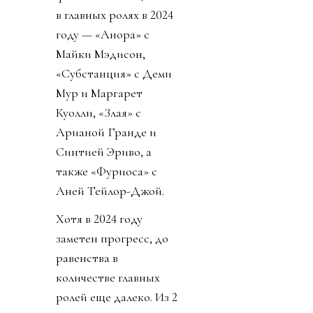
в главных ролях в 2024
году — «Анора» с
Майки Мэдисон,
«Субстанция» с Деми
Мур и Маргарет
Куолли, «Злая» с
Арианой Гранде и
Синтией Эриво, а
также «Фуриоса» с
Аней Тейлор-Джой.
Хотя в 2024 году
заметен прогресс, до
равенства в
количестве главных
ролей еще далеко. Из 2