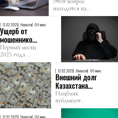
декларирование
Этот вопрос
находится на
всех онлайн-
стадии
покупок из-за
обсуждения.
рубежа
12.02.2025
Новости
1 мин.
Ущерб от
мошенников
вырос в два
Первый месяц
2025 года
раза в
отметился
Казахстане
увеличением
12.02.2025
Новости
1 мин.
Внешний долг
числа жертв
мошенников.
Казахстана
составил 165
Нацбанк
публикует
млрд 630 млн
предварительную
долларов
оценку внешнего
12.02.2025
Новости
1 мин.