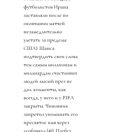
футболистов Ирана
заставляли после по
окончании матчей
незамедлительно
улетать за пределы
США). Шанса
подтвердить свои слова
тем самым миллионам и
миллиардам счастливых
людей лысый през не
дал: комменты, как
всегда, у него и у FIFA
закрыты. Чиновник
запретил упоминать его
пресвятое имя через
«собачку» (@). Плебсу