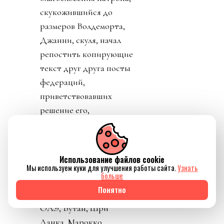
скукожившийся до
размеров Волдеморта,
Джанни, скуля, начал
репостить копирующие
текст друг друга посты
федераций,
приветствовавших
решение его,
Инфантино, отменить
план прихватизации.
Опять смотрим что
Использование файлов cookie
такое «газлайтинг», а
Мы используем куки для улучшения работы сайта.
Узнать
больше
равно и рассматриваем
Понятно
подборку стран: Катар,
ОАЭ, Бутан, Шри
Ланка, Марокко.