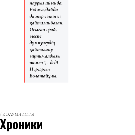
наурыз айында.
Екі жағдайда
да жер сілкінісі
қайталанбаған.
Осыған орай,
ілеспе
дүмпулердің
қайталану
ықтималдығы
төмен”, - деді
Нұрсәрсен
Болатайұлы.
КОЛУМНИСТЫ
Хроники