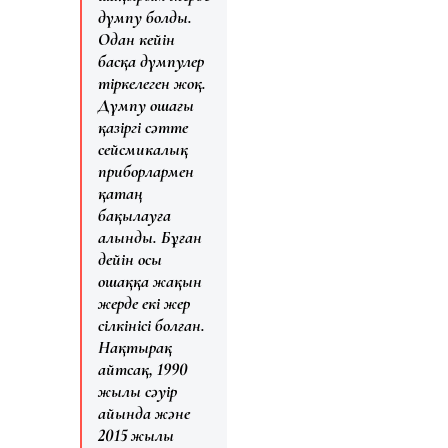
дүмпу болды.
Одан кейін
басқа дүмпулер
тіркелеген жоқ.
Дүмпу ошағы
қазіргі сәтте
сейсмикалық
приборлармен
қатаң
бақылауға
алынды. Бұған
дейін осы
ошаққа жақын
жерде екі жер
сілкінісі болған.
Нақтырақ
айтсақ, 1990
жылы сәуір
айында және
2015 жылы