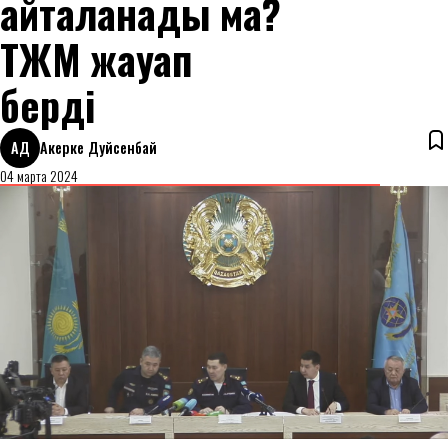
қайталанады ма?
ТЖМ жауап
берді
АД
Акерке Дуйсенбай
04 марта 2024