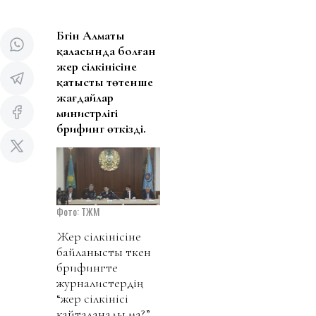
Бүгін Алматы
қаласында болған
жер сілкінісіне
қатысты төтенше
жағдайлар
министрлігі
брифинг өткізді.
Фото: ТЖМ
Жер сілкінісіне
байланысты өткен
брифингте
журналистердің
“жер сілкінісі
қайталанады ма?”