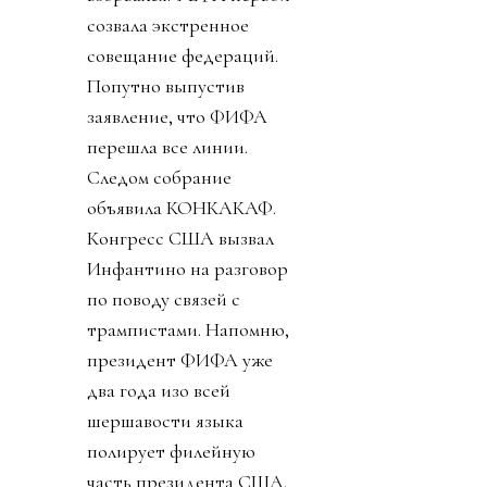
созвала экстренное
совещание федераций.
Попутно выпустив
заявление, что ФИФА
перешла все линии.
Следом собрание
объявила КОНКАКАФ.
Конгресс США вызвал
Инфантино на разговор
по поводу связей с
трампистами. Напомню,
президент ФИФА уже
два года изо всей
шершавости языка
полирует филейную
часть президента США.