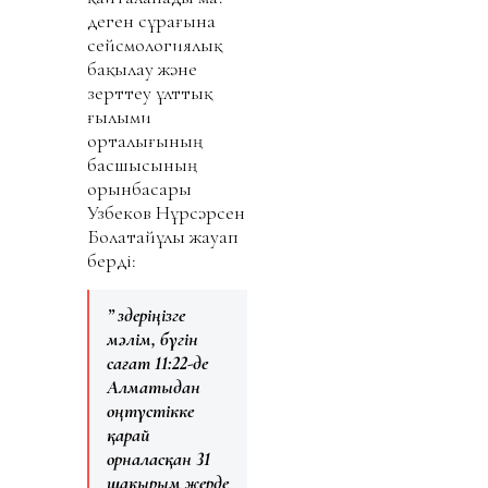
деген сұрағына
сейсмологиялық
бақылау және
зерттеу ұлттық
ғылыми
орталығының
басшысының
орынбасары
Узбеков Нұрсәрсен
Болатайұлы жауап
берді:
” Өздеріңізге
мәлім, бүгін
сағат 11:22-де
Алматыдан
оңтүстікке
қарай
орналасқан 31
шақырым жерде