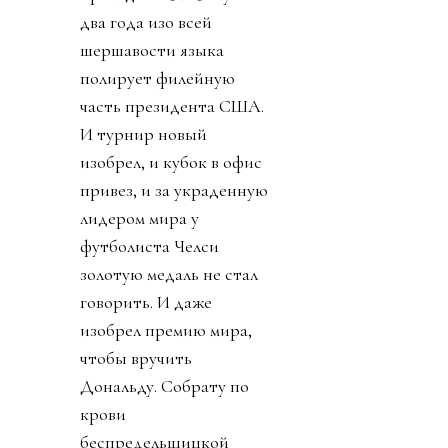
два года изо всей
шершавости языка
полирует филейную
часть президента США.
И турнир новый
изобрел, и кубок в офис
привез, и за украденную
лидером мира у
футболиста Челси
золотую медаль не стал
говорить. И даже
изобрел премию мира,
чтобы вручить
Дональду. Собрату по
крови
беспредельщицкой