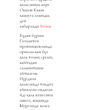
қаласының мэрі
Оккеш Кавак
қамауға алынды,
деп
хабарлады
Sozcu
.
Бұдан бұрын
Газиантеп
провинциясында
орналасқан бұл
қала толық сүріліп,
қайтадан
салынатыны
айтылған.
Нұрдағы
қаласында үйіндіге
айналған ондаған
үйді қала кеңесінің
мүшесі, жақында
Мерсинде қолға