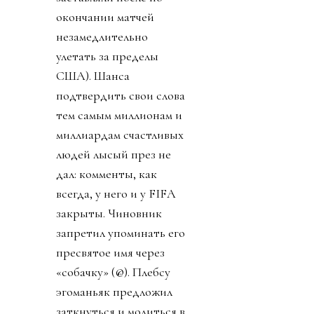
окончании матчей
незамедлительно
улетать за пределы
США). Шанса
подтвердить свои слова
тем самым миллионам и
миллиардам счастливых
людей лысый през не
дал: комменты, как
всегда, у него и у FIFA
закрыты. Чиновник
запретил упоминать его
пресвятое имя через
«собачку» (@). Плебсу
эгоманьяк предложил
заткнуться и молиться в