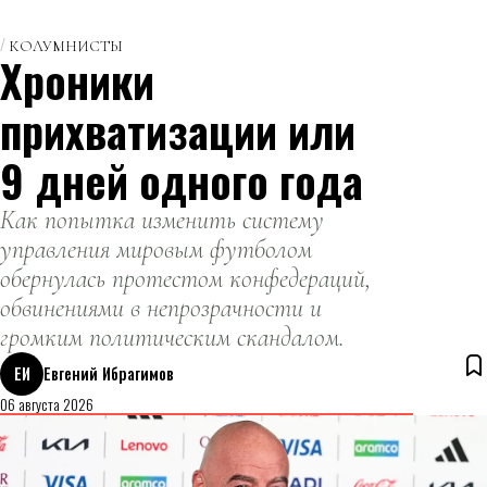
КОЛУМНИСТЫ
Хроники
прихватизации или
9 дней одного года
Как попытка изменить систему
управления мировым футболом
обернулась протестом конфедераций,
обвинениями в непрозрачности и
громким политическим скандалом.
ЕИ
Евгений Ибрагимов
06 августа 2026