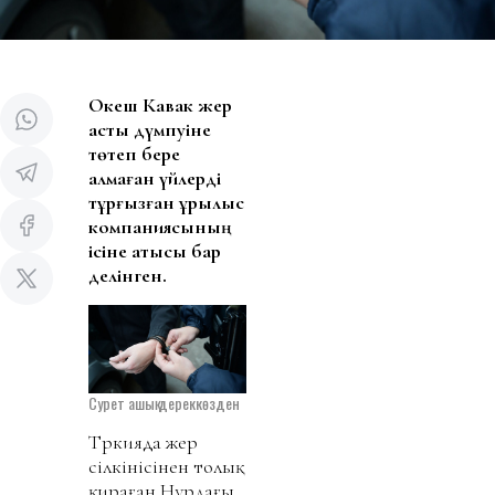
Оқкеш Кавак жер
асты дүмпуіне
төтеп бере
алмаған үйлерді
тұрғызған құрылыс
компаниясының
ісіне қатысы бар
делінген.
Сурет ашық дереккөзден
Түркияда жер
сілкінісінен толық
қираған Нұрдағы