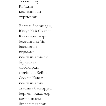
түскен Юнус
Кайдың
компаниясы
тұрғызған.
Белгілі болғандай,
Юнус Кай Оккеш
Кавак қала мәрі
болғанға дейін
басқарған
құрылыс
компаниясымен
бірлескен
жобаларды
жүргізген. Кейін
Оккеш Кавак
компаниясын
ағасына басқаруға
берген. Қала мэрі
қомпаниясы
бірлесіп салған