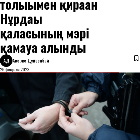
толығымен қираған
Нұрдағы
қаласының мэрі
қамауға алынды
АД
Акерке Дуйсенбай
26 февраля 2023