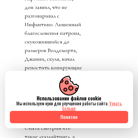
дон заявил, что не
разговаривал с
Инфантино. Лишенный
благословения патрона,
скукожившийся до
размеров Волдеморта,
Джанни, скуля, начал
репостить копирующие
текст друг друга посты
федераций,
приветствовавших
Использование файлов cookie
решение его,
Мы используем куки для улучшения работы сайта.
Узнать
больше
Инфантино, отменить
Понятно
план прихватизации.
Опять смотрим что
такое «газлайтинг», а