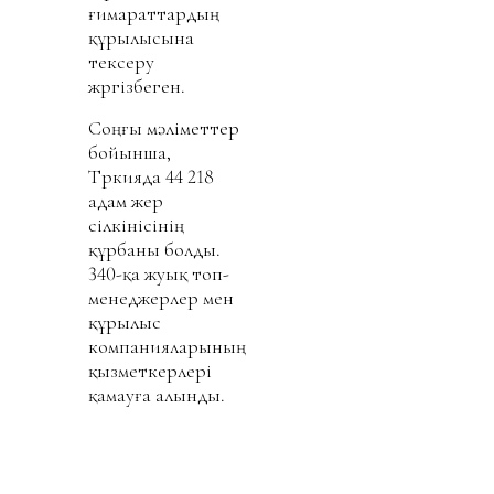
ғимараттардың
құрылысына
тексеру
жүргізбеген.
Соңғы мәліметтер
бойынша,
Түркияда 44 218
адам жер
сілкінісінің
құрбаны болды.
340-қа жуық топ-
менеджерлер мен
құрылыс
компанияларының
қызметкерлері
қамауға алынды.