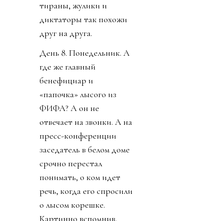
тираны, жулики и
диктаторы так похожи
друг на друга.
День 8. Понедельник. А
где же главный
бенефициар и
«папочка» лысого из
ФИФА? А он не
отвечает на звонки. А на
пресс-конференции
заседатель в белом доме
срочно перестал
понимать, о ком идет
речь, когда его спросили
о лысом корешке.
Картинно вспомнив,