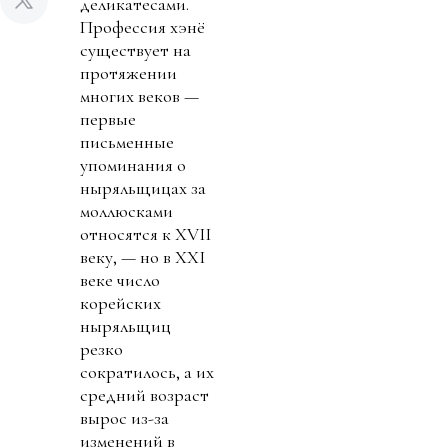
деликатесами.
Профессия хэнё
существует на
протяжении
многих веков —
первые
письменные
упоминания о
ныряльщицах за
моллюсками
относятся к XVII
веку, — но в XXI
веке число
корейских
ныряльщиц
резко
сократилось, а их
средний возраст
вырос из-за
изменений в