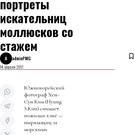
портреты
искательниц
моллюсков со
стажем
A
adminPMG
14 апреля 2017
Южнокорейский
фотограф Хен-
Сун Ким (Hyung
S.Kim) снимает
пожилых хэнё —
ныряльщиц за
морскими