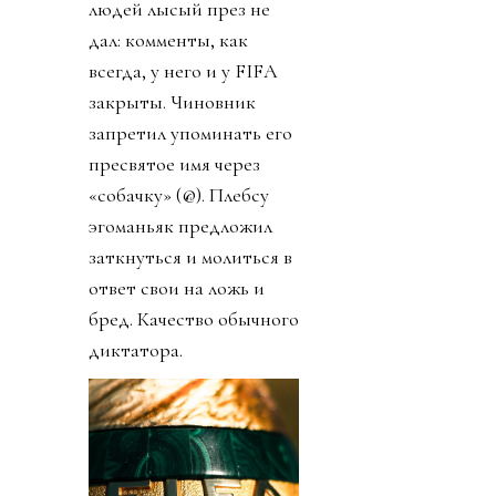
людей лысый през не
дал: комменты, как
всегда, у него и у FIFA
закрыты. Чиновник
запретил упоминать его
пресвятое имя через
«собачку» (@). Плебсу
эгоманьяк предложил
заткнуться и молиться в
ответ свои на ложь и
бред. Качество обычного
диктатора.