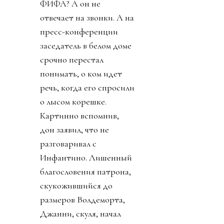
ФИФА? А он не
отвечает на звонки. А на
пресс-конференции
заседатель в белом доме
срочно перестал
понимать, о ком идет
речь, когда его спросили
о лысом корешке.
Картинно вспомнив,
дон заявил, что не
разговаривал с
Инфантино. Лишенный
благословения патрона,
скукожившийся до
размеров Волдеморта,
Джанни, скуля, начал