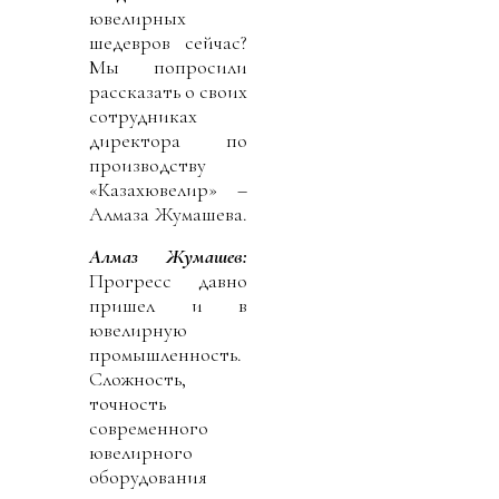
ювелирных
шедевров сейчас?
Мы попросили
рассказать о своих
сотрудниках
директора по
производству
«Казахювелир» –
Алмаза Жумашева.
Алмаз Жумашев:
Прогресс давно
пришел и в
ювелирную
промышленность.
Сложность,
точность
современного
ювелирного
оборудования