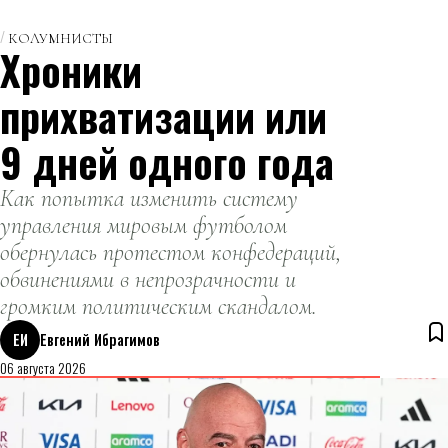
КОЛУМНИСТЫ
Хроники
прихватизации или
9 дней одного года
Как попытка изменить систему
управления мировым футболом
обернулась протестом конфедераций,
обвинениями в непрозрачности и
громким политическим скандалом.
ЕИ
Евгений Ибрагимов
06 августа 2026