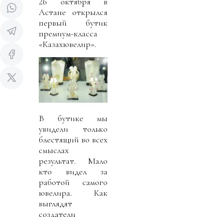
26 октября в
Астане открылся
первый бутик
премиум-класса
«Казахювелир».
В бутике мы
увидели только
блестящий во всех
смыслах
результат. Мало
кто видел за
работой самого
ювелира. Как
выглядят
создатели