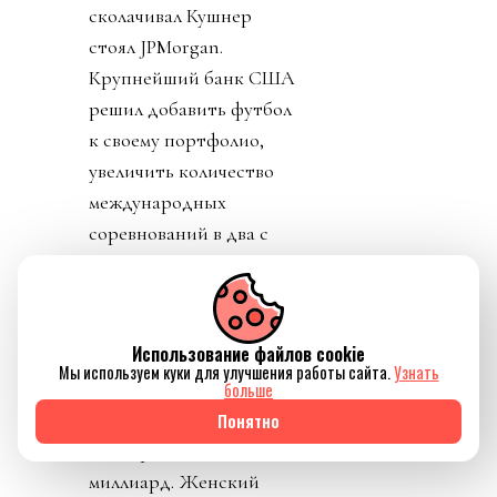
сколачивал Кушнер
стоял JPMorgan.
Крупнейший банк США
решил добавить футбол
к своему портфолио,
увеличить количество
международных
соревнований в два с
лишним раза (с 200 до
450). Финансисты сочли
футбол
Использование файлов cookie
недомонетизированным.
Мы используем куки для улучшения работы сайта.
Узнать
Прибыль FIFA - около
больше
$3.6 миллиарда в год, а
Понятно
NFL приносит аж $21
миллиард. Женский