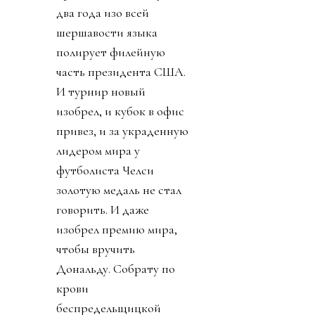
два года изо всей
шершавости языка
полирует филейную
часть президента США.
И турнир новый
изобрел, и кубок в офис
привез, и за украденную
лидером мира у
футболиста Челси
золотую медаль не стал
говорить. И даже
изобрел премию мира,
чтобы вручить
Дональду. Собрату по
крови
беспредельщицкой