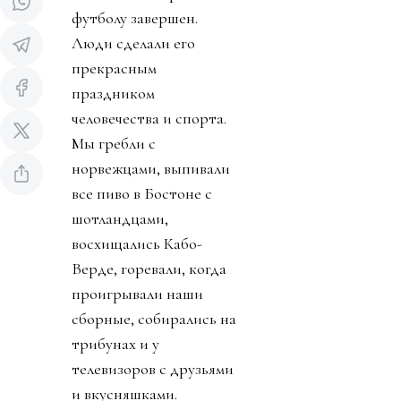
футболу завершен.
Люди сделали его
прекрасным
праздником
человечества и спорта.
Мы гребли с
норвежцами, выпивали
все пиво в Бостоне с
шотландцами,
восхищались Кабо-
Верде, горевали, когда
проигрывали наши
сборные, собирались на
трибунах и у
телевизоров с друзьями
и вкусняшками.