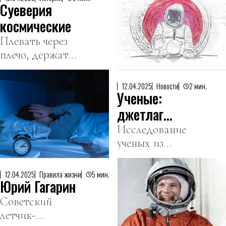
Суеверия
космические
Плевать через
плечо, держать
пальцы
крестиком,
12.04.2025
Новости
2 мин.
Ученые:
посылать к
черту — все
джетлаг
это земные
может
Исследование
суеверия.
ученых из
влиять на
Esquire
Сингапура и
сон до двух
Kazakhstan
Финляндии
недель
12.04.2025
Правила жизни
5 мин.
попытался
Юрий Гагарин
показало, что
выяснить,
восстановление
Советский
откуда «растут
после джетлага
летчик-
ноги» суеверий
может