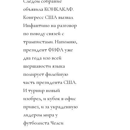
Следом собрание
объявила КОНКАКАФ.
Конгресс США вызвал
Инфантино на разговор
по поводу связей с
трампистами. Напомню,
президент ФИФА уже
два года изо всей
шершавости языка
полирует филейную
часть президента США.
И турнир новый
изобрел, и кубок в офис
привез, и за украденную
лидером мира у
футболиста Челси