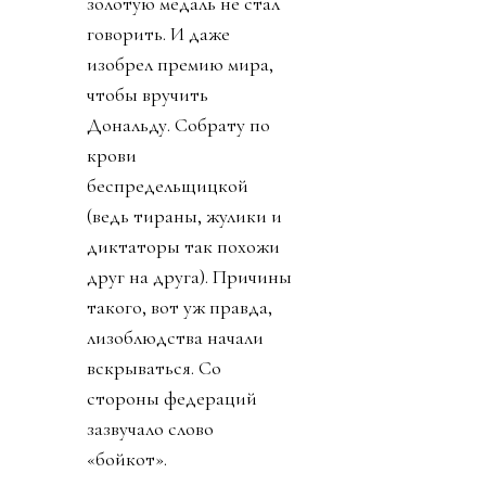
золотую медаль не стал
говорить. И даже
изобрел премию мира,
чтобы вручить
Дональду. Собрату по
крови
беспредельщицкой
(ведь тираны, жулики и
диктаторы так похожи
друг на друга). Причины
такого, вот уж правда,
лизоблюдства начали
вскрываться. Со
стороны федераций
зазвучало слово
«бойкот».