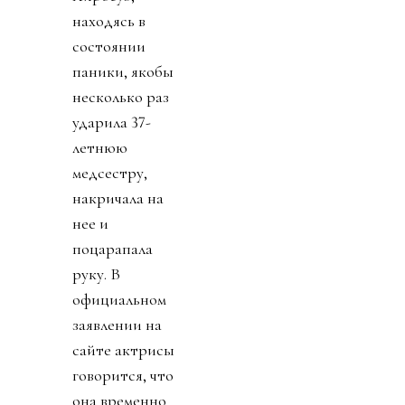
находясь в
состоянии
паники, якобы
несколько раз
ударила 37-
летнюю
медсестру,
накричала на
нее и
поцарапала
руку. В
официальном
заявлении на
сайте актрисы
говорится, что
она временно