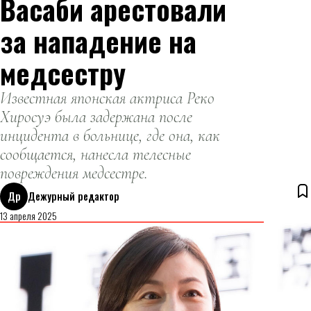
Васаби арестовали
за нападение на
медсестру
Известная японская актриса Реко
Хиросуэ была задержана после
инцидента в больнице, где она, как
сообщается, нанесла телесные
повреждения медсестре.
Др
Дежурный редактор
13 апреля 2025