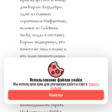
дня Карлос Кордейро,
один из главных
соратников Инфантино,
человек из Goldman
Sachs, подал в отставку.
Карлос подчеркнул, что
ничего не знал о плане и
что план приватизации
футбола вреден и
должен быть отвергнут.
Политики уровня
Использование файлов cookie
премьер-министра
Мы используем куки для улучшения работы сайта.
Узнать
больше
Великобритании
Понятно
заявляют о
необходимости убрать
Инфантино из ФИФА.