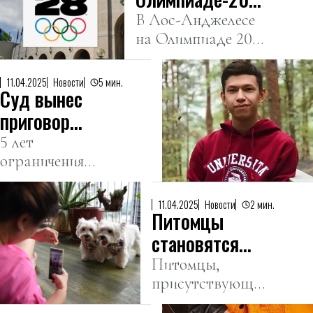
впервые будут
В Лос-Анджелесе
на Олимпиаде 2028
участвовать
года впервые в
больше женщин,
истории
чем мужчин
11.04.2025
Новости
5 мин.
Суд вынес
количество
женщин-
приговор
спортсменок
автору
5 лет
превысит число
ограничения
паблика
мужчин.
свободы,
сатирических
запреты на
новостей
11.04.2025
Новости
2 мин.
Питомцы
творчество и
Qaznews24
другие виды
становятся
деятельности
успешнее
Питомцы,
присутствующие
хозяев-
в социальных
инфлюэнсеров