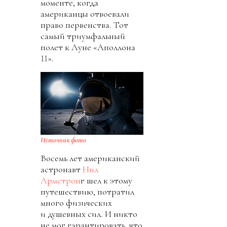
моменте, когда
американцы отвоевали
право первенства. Тот
самый триумфальный
полет к Луне «Аполлона
11».
Источник фото
Восемь лет американский
астронавт
Нил
Армстрон
г шел к этому
путешествию, потратил
много физических
и душевных сил. И никто
не мог гарантировать, что