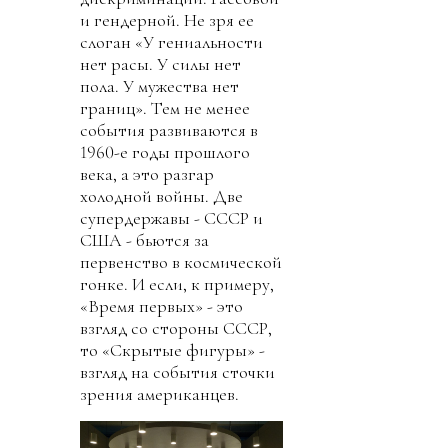
и гендерной. Не зря ее
слоган «У гениальности
нет расы. У силы нет
пола. У мужества нет
границ». Тем не менее
события развиваются в
1960-е годы прошлого
века, а это разгар
холодной войны. Две
супердержавы - СССР и
США - бьются за
первенство в космической
гонке. И если, к примеру,
«Время первых» - это
взгляд со стороны СССР,
то «Скрытые фигуры» -
взгляд на события сточки
зрения американцев.