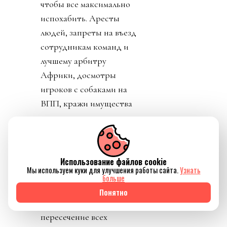
чтобы все максимально
испохабить. Аресты
людей, запреты на въезд
сотрудникам команд и
лучшему арбитру
Африки, досмотры
игроков с собаками на
ВПП, кражи имущества
игроков,
дискриминация
сборной Ирана,
возмутительные
Использование файлов cookie
Мы используем куки для улучшения работы сайта.
Узнать
нарушения правил
больше
футбола (Балогун),
Понятно
беспредел властей,
пересечение всех