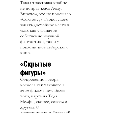
Такая трактовка крайне
не понравилась Лему.
Впрочем, это не помешало
«Солярису» Тарковского
занять достойное место в
умах как у фанатов
собственно научной
фантастики, так и у
поклонников авторского
кино.
«Скрытые
фигуры»
Откровенно говоря,
космоса как такового в
этом фильме нет. Более
того, картина Теда
Мелфи, скорее, совсем о
другом. О
дискриминации. Рассовой