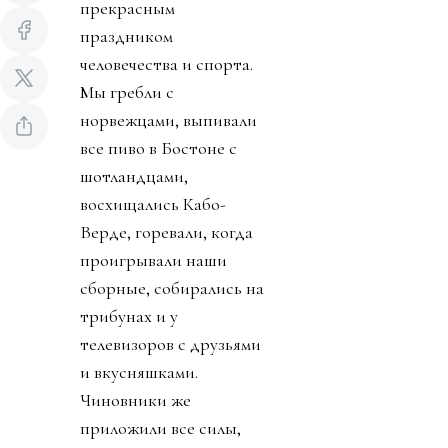
прекрасным
праздником
человечества и спорта.
Мы гребли с
норвежцами, выпивали
все пиво в Бостоне с
шотландцами,
восхищались Кабо-
Верде, горевали, когда
проигрывали наши
сборные, собирались на
трибунах и у
телевизоров с друзьями
и вкусняшками.
Чиновники же
приложили все силы,