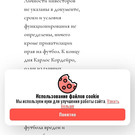
Личности инвесторов
не указаны в документе,
сроки и условия
функционирования не
определены, ничего
кроме приватизации
прав на футбол. К концу
дня Карлос Кордейро,
один из главных
соратников Инфантино,
человек из Goldman
Sachs, подал в отставку.
Использование файлов cookie
Мы используем куки для улучшения работы сайта.
Узнать
Карлос подчеркнул, что
больше
ничего не знал о плане и
Понятно
что план приватизации
футбола вреден и