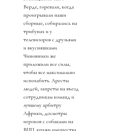
Верде, горевали, когда
проигрывали наши
сборные, собирались на
трибунах и у
телевизоров с друзьями
и вкусняшками.
Чиновники же
приложили все силы,
чтобы все максимально
испохабить. Аресты
людей, запреты на въезд
сотрудникам команд и
лучшему арбитру
Африки, досмотры
игроков с собаками на
ВПП, кражи имущества