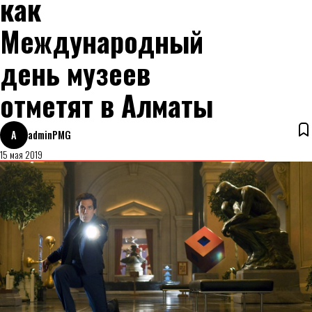
как
Международный
день музеев
отметят в Алматы
A
adminPMG
15 мая 2019