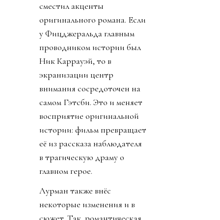
сместил акценты
оригинального романа. Если
у Фицджеральда главным
проводником истории был
Ник Каррауэй, то в
экранизации центр
внимания сосредоточен на
самом Гэтсби. Это и меняет
восприятие оригинальной
истории: фильм превращает
её из рассказа наблюдателя
в трагическую драму о
главном герое.
Лурман также внёс
некоторые изменения и в
сюжет. Так, романтическая