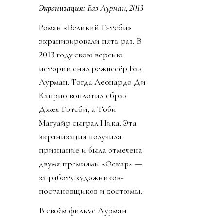
Экранизация:
Баз Лурман, 2013
Роман «Великий Гэтсби»
экранизировали пять раз. В
2013 году свою версию
истории снял режиссёр Баз
Лурман. Тогда Леонардо Ди
Каприо воплотил образ
Джея Гэтсби, а Тоби
Магуайр сыграл Ника. Эта
экранизация получила
признание и была отмечена
двумя премиями «Оскар» —
за работу художников-
постановщиков и костюмы.
В своём фильме Лурман