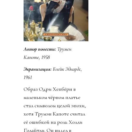
Автор повести:
Трумен
Капоте, 1958
Экранизация:
Блейк Эдвардс,
1961
Образ Одри Хепбёрн в
маленьком чёрном платье
стал символом целой эпохи,
хотя Трумэн Капоте считал
её ошибкой на роль Холли
Голайтли. Он видел в