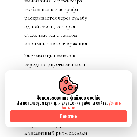
выживания. У режиссёра
глобальная катастрофа
раскрывается через судьбу
одной семьи, которая
сталкивается с ужасом
инопланетного вторжения.
Экранизация вышла в
середине двухтысячных и
получила большое внимание.
Критики отмечали, что
Спилберг сумел сохранить
Использование файлов cookie
атмосферу страха и паники
Мы используем куки для улучшения работы сайта.
Узнать
из романа, хотя и передал её
больше
с изменениями. Так,
Понятно
визуальные эффекты и
динамичный ритм сделали