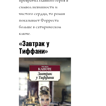
превратил главного героя в
символ невинности и
чистого сердца, то роман
показывает Форреста
больше в сатирическом
ключе.
«Завтрак у
Тиффани»