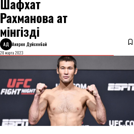
Шафхат
Рахмановқа ат
мінгізді
АД
Акерке Дуйсенбай
28 марта 2023