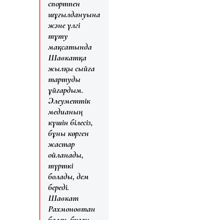
спортпен
шұғылдануына
және үлгі
тұту
мақсатында
Шавкатқа
жылқы сыйға
тартуды
ұйғардым.
Әлеуметтік
медианың
күшін білесіз,
бұны көрген
жастар
ойланады,
түрткі
болады, дем
береді.
Шавкат
Рахмоновтан
бөлек, бұған