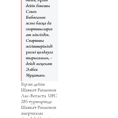
дейін боксшы
Сәкен
Бибосынов
және басқа да
спортшыларға
ат мінгіздім.
Спортшы
жігіттерімізді
үнемі қолдауға
тырысамын, -
дейді меценат
Әлібек
Мұқатаев.
Бұған дейін
Шавкат Рахмонов
Лас-Вегаста UFC
285 турнирінде
Шавкат Рахмонов
америкалық