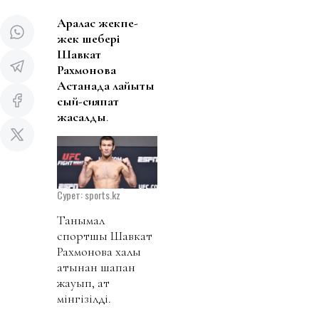
Аралас жекпе-
жек шебері
Шавкат
Рахмоновқа
Астанада лайықты
сый-сияпат
жасалды
.
Сурет: sports.kz
Танымал
спортшы Шавкат
Рахмоновқа халық
атынан шапан
жауып, ат
мінгізілді.