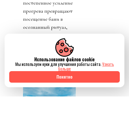
постепенное усиление
прогрева превращают
посещение бани в
осознанный ритуал,
который помогает не
только восстановить
силы, но и ненадолго
Использование файлов cookie
отключиться от
Мы используем куки для улучшения работы сайта.
Узнать
привычного ритма
больше
жизни.
Понятно
Источник изображения
AQBOZAT