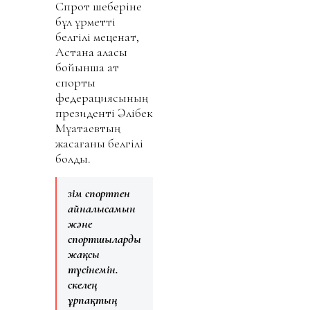
Спрот шеберіне
бұл құрметті
белгілі меценат,
Астана қаласы
бойынша ат
спорты
федерациясының
президенті Әлібек
Мұқатаевтың
жасағаны белгілі
болды.
Өзім спортпен
айналысамын
және
спортшыларды
жақсы
түсінемін.
Өскелең
ұрпақтың