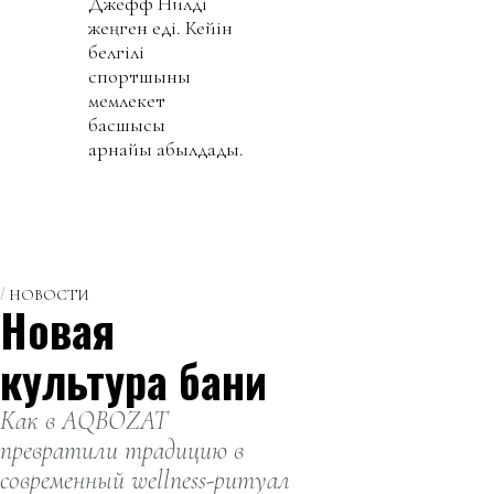
Джефф Нилді
жеңген еді. Кейін
белгілі
спортшыны
мемлекет
басшысы
арнайы қабылдады.
НОВОСТИ
Новая
культура бани
Как в AQBOZAT
превратили традицию в
современный wellness-ритуал