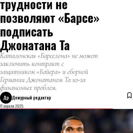
трудности не
позволяют «Барсе»
подписать
Джонатана Та
Каталонская «Барселона» не может
заключить контракт с
защитником «Байера» и сборной
Германии Джонатаном Та из-за
финансовых проблем.
Др
Дежурный редактор
11 апреля 2025