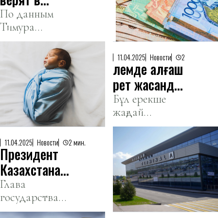
у обменников.
тенге» —
По данным
Тимура
глава
Сулейменова,
Нацбанка
дедолларизация
11.04.2025
Новости
2
Әлемде алғаш
в Казахстане
близка к
рет жасанды
историческому
интеллект
Бұл ерекше
минимуму.
жағдай
көмегімен
медицина
ұрықтанған
тарихына енді.
бала дүниеге
11.04.2025
Новости
2 мин.
Президент
келді
Казахстана
посетил
Глава
государства
аэропорт
прибыл в
стоимостью