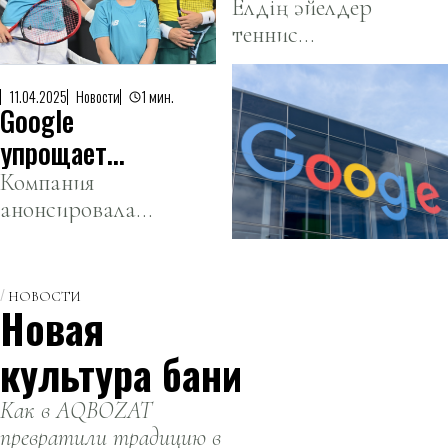
Кинг
Елдің әйелдер
табысталады.
теннис
кубогының
құрамасы
финалына
тарихта
шықты
11.04.2025
Новости
1 мин.
Google
үшінші рет
турнирдің
упрощает
финалдық
создание
Компания
кезеңіне
анонсировала
видео
жолдама алды.
ИИ-
инструмент
для создания
НОВОСТИ
Новая
готовых
видеороликов.
культура бани
Как в AQBOZAT
превратили традицию в