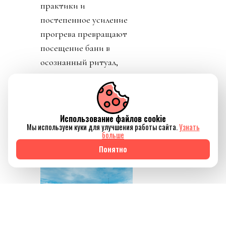
практики и
постепенное усиление
прогрева превращают
посещение бани в
осознанный ритуал,
который помогает не
только восстановить
силы, но и ненадолго
Использование файлов cookie
отключиться от
Мы используем куки для улучшения работы сайта.
Узнать
привычного ритма
больше
жизни.
Понятно
Источник изображения