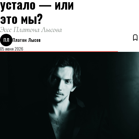
устало — или
это мы?
Эссе Платона Лысова
ПЛ
Платон Лысов
05 июня 2026