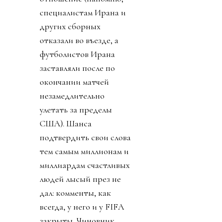
специалистам Ирана и
других сборных
отказали во въезде, а
футболистов Ирана
заставляли после по
окончании матчей
незамедлительно
улетать за пределы
США). Шанса
подтвердить свои слова
тем самым миллионам и
миллиардам счастливых
людей лысый през не
дал: комменты, как
всегда, у него и у FIFA
закрыты. Чиновник