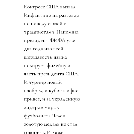
Конгресс США вызвал
Инфантино на разговор
по поводу связей с
трампистами. Напомню,
президент ФИФА уже
два года изо всей
шершавости языка
полирует филейную
часть президента США.
И турнир новый
изобрел, и кубок в офис
привез, и за украденную
лидером мира у
футболиста Челси
золотую медаль не стал
говорить. И даже