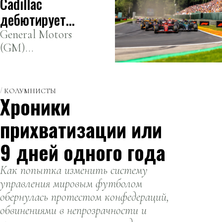
Cadillac
Пиастри и
многие другие
дебютирует
в Formula 1 в
General Motors
(GM)
2026 году
официально
заявила о своем
намерении
КОЛУМНИСТЫ
Хроники
дебютировать
в Formula 1 в
прихватизации или
сезоне 2026
года под
9 дней одного года
брендом
Cadillac.
Как попытка изменить систему
управления мировым футболом
обернулась протестом конфедераций,
обвинениями в непрозрачности и