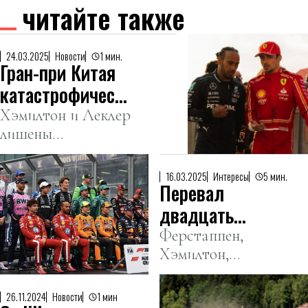
читайте также
24.03.2025
Новости
1 мин.
Гран-при Китая
катастрофически
завершился для
Хэмилтон и Леклер
лишены
Ferrari
результатов из-за
ошибок команды
16.03.2025
Интересы
5 мин.
Перевал
двадцать
пятого
Ферстаппен,
Хэмилтон,
Норрис,
Леклер,
26.11.2024
Новости
1 мин