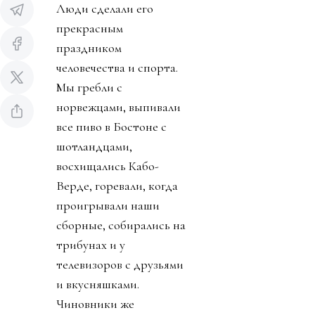
Люди сделали его
прекрасным
праздником
человечества и спорта.
Мы гребли с
норвежцами, выпивали
все пиво в Бостоне с
шотландцами,
восхищались Кабо-
Верде, горевали, когда
проигрывали наши
сборные, собирались на
трибунах и у
телевизоров с друзьями
и вкусняшками.
Чиновники же