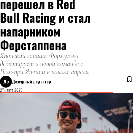
перешел в Red
Bull Racing и стал
напарником
Ферстаппена
Японский гонщик Формулы-1
дебютирует в новой команде с
Гран-при Японии в начале апреля.
Др
Дежурный редактор
27 марта 2025