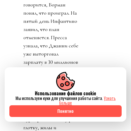
говорится, Борман
понял, что проиграл. На
пятый день Инфантино
заявил, что план
отменяется. Пресса
узнала, что Джанни себе
уже выторговал
зарплату в 30 миллионов
долларов в год, и
дивиденды от нового
юр лица. Стало понятно
Использование файлов cookie
почему нужно
Мы используем куки для улучшения работы сайта.
Узнать
увеличивать количество
больше
матчей, команд,
Понятно
турниров. И почему рвет
глотку, жилы и