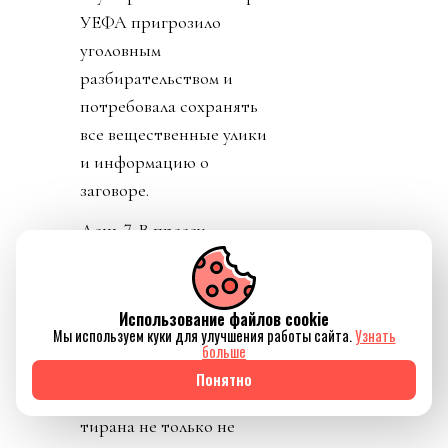
УЕФА пригрозило
уголовным
разбирательством и
потребовала сохранять
все вещественные улики
и информацию о
заговоре.
День 7. В прессу
вбросили рассказы о
том, как Инфантино
буллили в детстве.
Использование файлов cookie
Мы используем куки для улучшения работы сайта.
Узнать
Публика восприняла как
больше
должно. «Жаль тебя.
Понятно
Теперь проваливай». У
тирана не только не