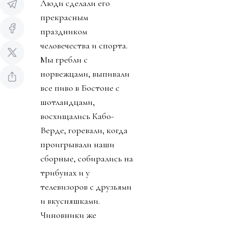
Люди сделали его
прекрасным
праздником
человечества и спорта.
Мы гребли с
норвежцами, выпивали
все пиво в Бостоне с
шотландцами,
восхищались Кабо-
Верде, горевали, когда
проигрывали наши
сборные, собирались на
трибунах и у
телевизоров с друзьями
и вкусняшками.
Чиновники же