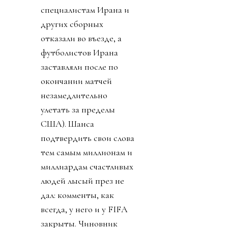
специалистам Ирана и
других сборных
отказали во въезде, а
футболистов Ирана
заставляли после по
окончании матчей
незамедлительно
улетать за пределы
США). Шанса
подтвердить свои слова
тем самым миллионам и
миллиардам счастливых
людей лысый през не
дал: комменты, как
всегда, у него и у FIFA
закрыты. Чиновник