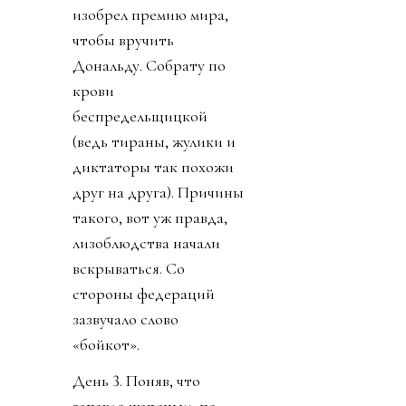
изобрел премию мира,
чтобы вручить
Дональду. Собрату по
крови
беспредельщицкой
(ведь тираны, жулики и
диктаторы так похожи
друг на друга). Причины
такого, вот уж правда,
лизоблюдства начали
вскрываться. Со
стороны федераций
зазвучало слово
«бойкот».
День 3. Поняв, что