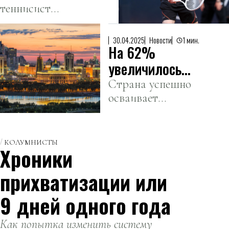
теннисист
на
уступил в матче
«Мастерсе» в
за выход в 1/4
Мадриде
30.04.2025
Новости
1 мин.
На 62%
финала
чешскому
увеличилось
сопернику.
число
Страна успешно
осваивает
туристов из
ближневосточный
арабских стран
туристический
в Казахстане
рынок.
КОЛУМНИСТЫ
Хроники
прихватизации или
9 дней одного года
Как попытка изменить систему