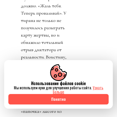
должно. «Жаль тебя.
Теперь проваливай». У
тирана не только не
получилось разыграть
карту жертвы, но и
обнажило тотальный
отрыв диктатора от
реальности. Воистину,
тираны, жулики и
диктаторы так похожи
друг на друга.
Использование файлов cookie
Мы используем куки для улучшения работы сайта.
Узнать
День 8. Понедельник. А
больше
где же главный
Понятно
бенефициар и
«папочка» лысого из