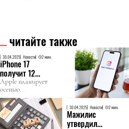
читайте также
30.04.2025
Новости
2 мин.
iPhone 17
получит 12
гигабайт
Apple планирует
осенью
оперативной
представить
памяти ради ИИ
серию iPhone 17 с
30.04.2025
Новости
2 мин.
Мажилис
увеличенной
оперативной
утвердил
памятью до 12