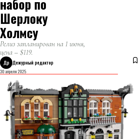
набор по
Шерлоку
Холмсу
Релиз запланирован на 1 июня,
цена – $119.
Др
Дежурный редактор
30 апреля 2025