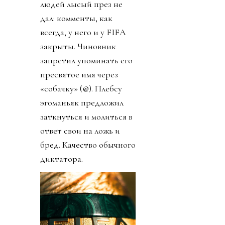
людей лысый през не
дал: комменты, как
всегда, у него и у FIFA
закрыты. Чиновник
запретил упоминать его
пресвятое имя через
«собачку» (@). Плебсу
эгоманьяк предложил
заткнуться и молиться в
ответ свои на ложь и
бред. Качество обычного
диктатора.