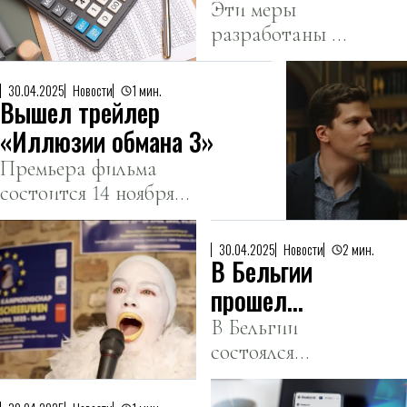
ставку НДС
Эти меры
гигабайт, чтобы
разработаны в
на уровне
улучшить
рамках
16%
поддержку
выполнения
30.04.2025
Новости
1 мин.
нейросетей и
Вышел трейлер
поручений
искусственного
Президента
«Иллюзии обмана 3»
интеллекта.
страны.
Премьера фильма
состоится 14 ноября
2025 года.
30.04.2025
Новости
2 мин.
В Бельгии
прошел
чемпионат по
В Бельгии
состоялся
имитации
чемпионат
крика чаек
Европы по