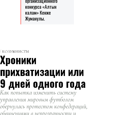
организационного
конкурса «Алтын
калам» Кенже
Жуманулы.
КОЛУМНИСТЫ
Хроники
прихватизации или
9 дней одного года
Как попытка изменить систему
управления мировым футболом
обернулась протестом конфедераций,
обвинениями в непрозрачности и