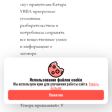
«ку» правителям Катара.
УЕФА пригрозило
уголовным
разбирательством и
потребовала сохранять
все вещественные улики
и информацию о
заговоре.
День 7. В прессу
вбросили рассказы о
том, как Инфантино
Использование файлов cookie
Мы используем куки для улучшения работы сайта.
Узнать
буллили в детстве.
больше
Публика восприняла как
Понятно
должно. «Жаль тебя.
Теперь проваливай». У