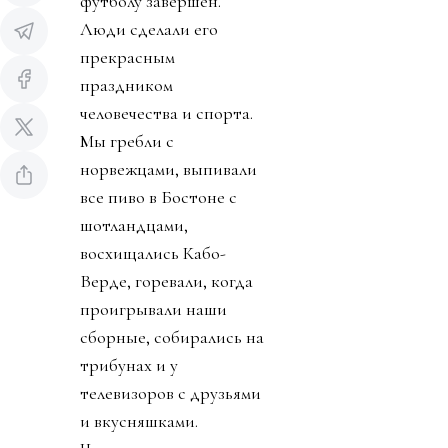
футболу завершен.
Люди сделали его
прекрасным
праздником
человечества и спорта.
Мы гребли с
норвежцами, выпивали
все пиво в Бостоне с
шотландцами,
восхищались Кабо-
Верде, горевали, когда
проигрывали наши
сборные, собирались на
трибунах и у
телевизоров с друзьями
и вкусняшками.