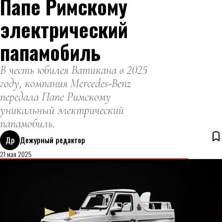
Папе Римскому
электрический
папамобиль
В честь юбилея Ватикана в 2025
году, компания Mercedes-Benz
передала Папе Римскому
уникальный электрический
папамобиль.
Др
Дежурный редактор
21 мая 2025