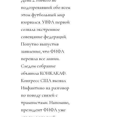
подозревавший обо всем
этом футбольный мир
взорвался. УЕФА первой
созвала экстренное
совещание федераций.
Попутно выпустив
заявление, что ФИФА
перешла все линии.
Следом собрание
объявила КОНКАКАФ.
Конгресс США вызвал
Инфантино на разговор
по поводу связей с
трампистами. Напомню,
президент ФИФА уже
два года изо всей