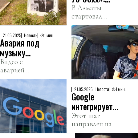
концерті
арт-проект
В Алматы
туралы
стартовал
преобразил
айтты
масштабный
улицы
арт-проект под
Алматы
21.05.2025
Новости
1 мин.
Авария под
открытым
небом.
музыку
AC/DC:
Видео с
аварией
таксист из
набрало 200
Атырау стал
миллионов
мировой
21.05.2025
Новости
1 мин.
Google
просмотров.
звездой
интегрирует
ИИ-чат-бот в
Этот шаг
направлен на
поисковую
удержание
систему