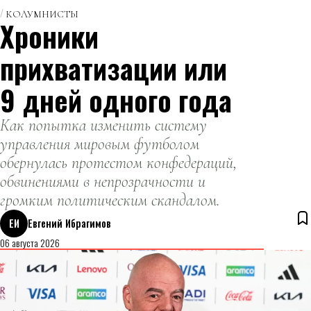
Поттере
КОЛУМНИСТЫ
Хроники
прихватизации или
9 дней одного года
Как попытка изменить систему
управления мировым футболом
обернулась протестом конфедераций,
обвинениями в непрозрачности и
громким политическим скандалом.
ЕИ
Евгений Ибрагимов
06 августа 2026