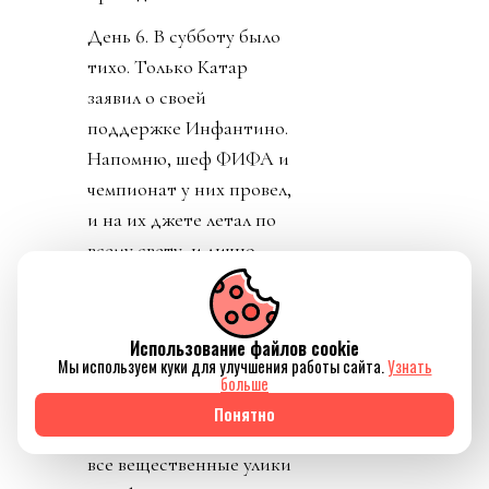
День 6. В субботу было
тихо. Только Катар
заявил о своей
поддержке Инфантино.
Напомню, шеф ФИФА и
чемпионат у них провел,
и на их джете летал по
всему свету, и лично
регулярно летал делать
«ку» правителям Катара.
УЕФА пригрозило
Использование файлов cookie
Мы используем куки для улучшения работы сайта.
Узнать
уголовным
больше
разбирательством и
Понятно
потребовала сохранять
все вещественные улики