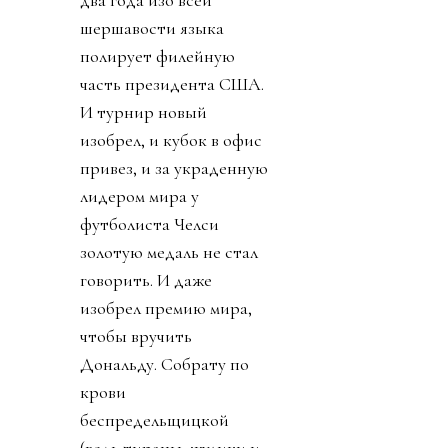
шершавости языка
полирует филейную
часть президента США.
И турнир новый
изобрел, и кубок в офис
привез, и за украденную
лидером мира у
футболиста Челси
золотую медаль не стал
говорить. И даже
изобрел премию мира,
чтобы вручить
Дональду. Собрату по
крови
беспредельщицкой
(ведь тираны, жулики и