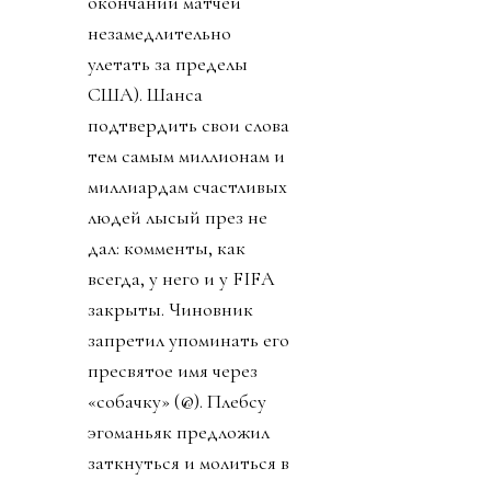
окончании матчей
незамедлительно
улетать за пределы
США). Шанса
подтвердить свои слова
тем самым миллионам и
миллиардам счастливых
людей лысый през не
дал: комменты, как
всегда, у него и у FIFA
закрыты. Чиновник
запретил упоминать его
пресвятое имя через
«собачку» (@). Плебсу
эгоманьяк предложил
заткнуться и молиться в