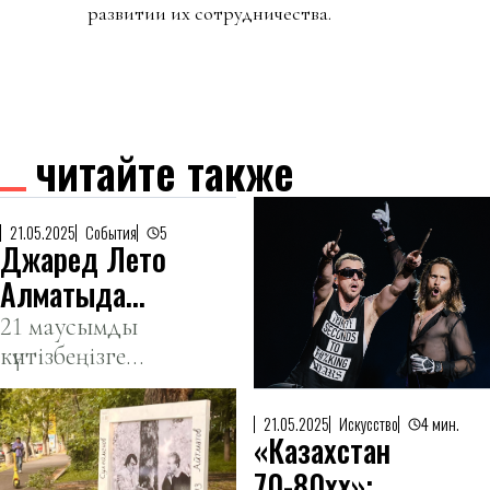
развитии их сотрудничества.
читайте также
21.05.2025
События
5
Джаред Лето
Алматыда
өтетін Thirty
21 маусымды
күнтізбеңізге
Seconds to
белгілеп
Mars
қойыңыз!
тобының
21.05.2025
Искусство
4 мин.
«Казахстан
алдағы
70-80хх»: