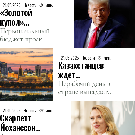
лидерства
21.05.2025
Новости
1 мин.
«Золотой
Google в
онлайн-поиске.
купол»
обойдется
Первоначальный
бюджет проекта
США в
составляет 25
полтриллиона
миллиардов
долларов
21.05.2025
Новости
1 мин.
Казахстанцев
долларов.
ждет
дополнительный
Нерабочий день в
стране выпадает
выходной в
на первую пятницу
июне
месяца.
21.05.2025
Новости
1 мин.
Скарлетт
Йоханссон