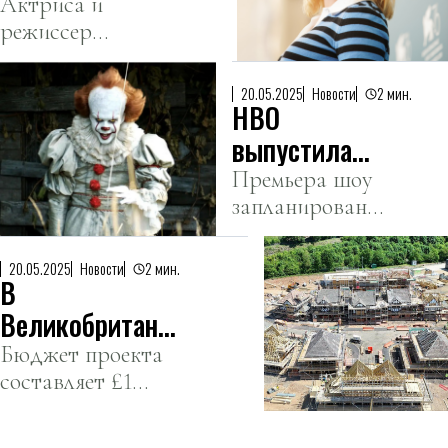
покорила
Актриса и
режиссер
Канны своим
привезла на
режиссерским
фестиваль
дебютом
20.05.2025
Новости
2 мин.
HBO
фильм о дружбе
и прощении.
выпустила
трейлер
Премьера шоу
запланирована
приквела
на осень,
хоррора
однако точная
«Оно» —
20.05.2025
Новости
2 мин.
В
дата пока не
«Добро
объявлена.
Великобритании
пожаловать в
строят мини-
Бюджет проекта
Дерри»
составляет £1
город для
млрд ($1,25 млрд).
сериала о Гарри