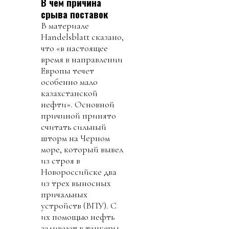
В чем причина
срыва поставок
В материале
Handelsblatt сказано,
что «в настоящее
время в направлении
Европы течет
особенно мало
казахстанской
нефти». Основной
причиной принято
считать сильный
шторм на Черном
море, который вывел
из строя в
Новороссийске два
из трех выносных
причальных
устройств (ВПУ). С
их помощью нефть
заливают в танкеры.