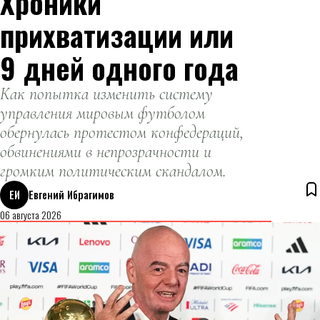
Хроники
прихватизации или
9 дней одного года
Как попытка изменить систему
управления мировым футболом
обернулась протестом конфедераций,
обвинениями в непрозрачности и
громким политическим скандалом.
ЕИ
Евгений Ибрагимов
06 августа 2026