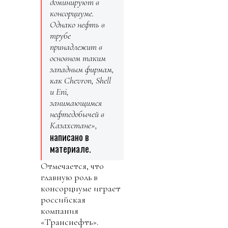
доминируют в
консорциуме.
Однако нефть в
трубе
принадлежит в
основном таким
западным фирмам,
как Chevron, Shell
и Eni,
занимающимся
нефтедобычей в
Казахстане»,
написано в
материале.
Отмечается, что
главную роль в
консорциуме играет
российская
компания
«Транснефть».