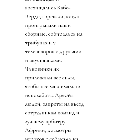
восхищались Кабо-
Верде, горевали, когда
проигрывали наши
сборные, собирались на
трибунах и у
телевизоров с друзьями
и вкусняшками.
Чиновники же
приложили все силы,
чтобы все максимально
испохабить. Аресты
людей, запреты на въезд
сотрудникам команд и
лучшему арбитру
Африки, досмотры
игроков с собаками на