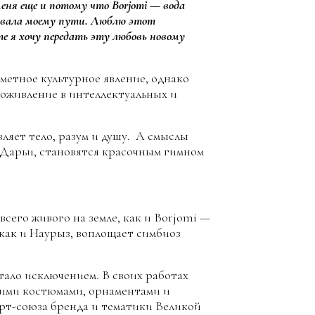
ня еще и потому что Borjomi — вода
вовала моему пути. Люблю этот
те я хочу передать эту любовь новому
метное культурное явление, однако
 оживление в интеллектуальных и
вляет тело, разум и душу. А смыслы
 Дарьи, становятся красочным гимном
сего живого на земле, как и Borjomi —
как и Наурыз, воплощает симбиоз
тало исключением. В своих работах
кими костюмами, орнаментами и
арт-союза бренда и тематики Великой