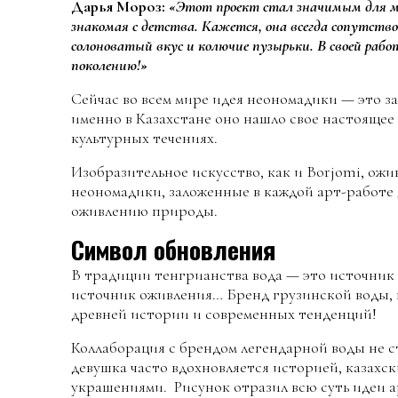
Дарья Мороз:
«Этот проект стал значимым для ме
знакомая с детства. Кажется, она всегда сопутст
солоноватый вкус и колючие пузырьки. В своей рабо
поколению!»
Сейчас во всем мире идея неономадики — это за
именно в Казахстане оно нашло свое настоящее
культурных течениях.
Изобразительное искусство, как и Borjomi, ожи
неономадики, заложенные в каждой арт-работе
оживлению природы.
Символ обновления
В традиции тенгрианства вода — это источник в
источник оживления… Бренд грузинской воды, 
древней истории и современных тенденций!
Коллаборация с брендом легендарной воды не с
девушка часто вдохновляется историей, казахс
украшениями. Рисунок отразил всю суть идеи 