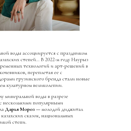
ной воды ассоциируется с праздником
азахских степей… В 2022-м году Наурыз
временных технологий и арт-решений в
кочевников, переплетая ее с
орами грузинского бренда стали новые
оем культурном великолепии.
у минеральной воды в разрезе
 с несколькими популярными
ала
Дарья Мороз —
молодой диджитал
казахских сказок, национальных
ликой степи.