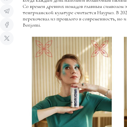
когда каждый день наполнен волшебным оживлен
Со времен древних номадов главным символом 
тенгрианской культуре считается Наурыз. В 20
перекочевал из прошлого в современность, но 
Borjomi.