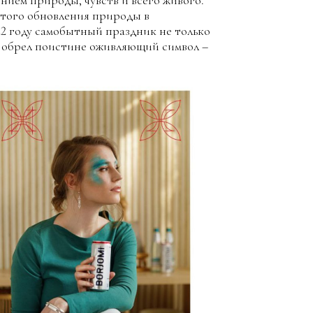
ием природы, чувств и всего живого.
этого обновления природы в
22 году самобытный праздник не только
и обрел поистине оживляющий символ –