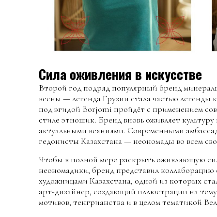
Сила оживления в искусстве
Второй год подряд популярный бренд минераль
весны — легенда Грузии стала частью легенды к
под эгидой Borjomi пройдёт с применением со
стиле этношик. Бренд вновь оживляет культуру 
актуальными веяниями. Современными амбассад
гедонисты Казахстана — неономады во всем св
Чтобы в полной мере раскрыть оживляющую сил
неономадики, бренд представил коллаборацию
художницами Казахстана, одной из которых ст
арт-дизайнер, создающий иллюстрации на тему 
мотивов, тенгрианства и в целом тематикой Ве