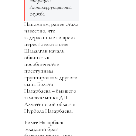
ситуацию
Антикоррупционной
службе.
Напомним, ранее стало
известно, что
задержанные во время
перестрелки в селе
Шамалган начали
обвинять в
пособничестве
преступным
группировкам другого
сына Болата
Назарбаева – бывшего
замначальника ДП
Алматинской области
Нурбола Назарбаева.
Болат Назарбаев –
младший брат
бывшего президента