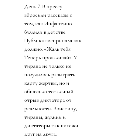
День 7. В прессу
вбросили рассказы о
том, как Инфантино
буллили в детстве.
Публика восприняла как
должно. «Жаль тебя.
Теперь проваливай». У
тирана не только не
получилось разыграть
карту жертвы, но и
обнажило тотальный
отрыв диктатора от
реальности. Воистину,
тираны, жулики и
диктаторы так похожи
друг на друга.