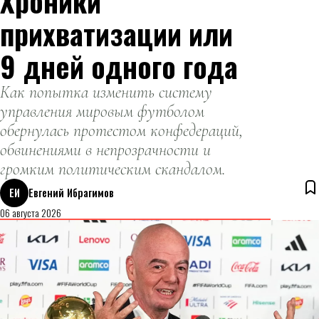
Хроники
прихватизации или
9 дней одного года
Как попытка изменить систему
управления мировым футболом
обернулась протестом конфедераций,
обвинениями в непрозрачности и
громким политическим скандалом.
ЕИ
Евгений Ибрагимов
06 августа 2026