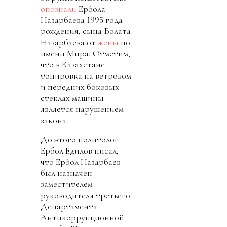
опознали
Ербола
Назарбаева 1995 года
рождения, сына Болата
Назарбаева от
жены
по
имени Мира. Отметим,
что в Казахстане
тонировка на ветровом
и передних боковых
стеклах машины
является нарушением
закона.
До этого политолог
Ербол Едилов писал,
что Ербол Назарбаев
был назначен
заместителем
руководителя третьего
Департамента
Антикоррупционной