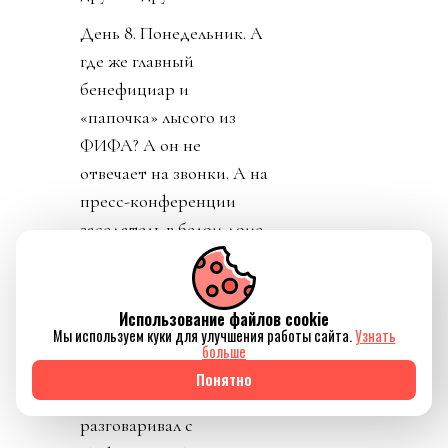
День 8. Понедельник. А
где же главный
бенефициар и
«папочка» лысого из
ФИФА? А он не
отвечает на звонки. А на
пресс-конференции
заседатель в белом доме
срочно перестал
понимать, о ком идет
речь, когда его спросили
Использование файлов cookie
Мы используем куки для улучшения работы сайта.
Узнать
о лысом корешке.
больше
Картинно вспомнив,
Понятно
дон заявил, что не
разговаривал с