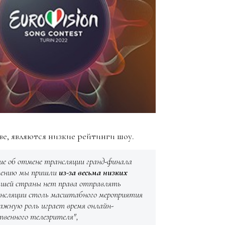
е, являются низкие рейтинги шоу.
ние об отмене трансляции гранд-финала
ешению мы пришли
из-за весьма низких
нашей страны нет права отправлять
рансляции столь масштабного мероприятия
жную роль играет время онлайн-
твенного телезрителя",