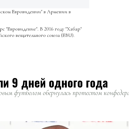
етском Евровидении" в Армении в
с "Евровидение". В 2016 году "Хабар"
йского вещательного союза (EBU).
ли 9 дней одного года
вым футболом обернулась протестом конфедерац