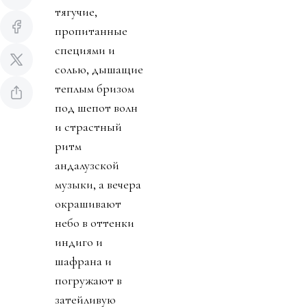
тягучие,
пропитанные
специями и
солью, дышащие
теплым бризом
под шепот волн
и страстный
ритм
андалузской
музыки, а вечера
окрашивают
небо в оттенки
индиго и
шафрана и
погружают в
затейливую