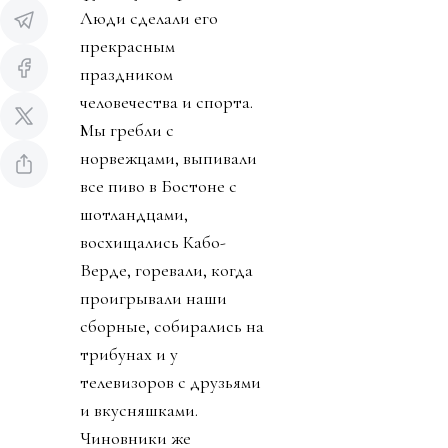
Люди сделали его
прекрасным
праздником
человечества и спорта.
Мы гребли с
норвежцами, выпивали
все пиво в Бостоне с
шотландцами,
восхищались Кабо-
Верде, горевали, когда
проигрывали наши
сборные, собирались на
трибунах и у
телевизоров с друзьями
и вкусняшками.
Чиновники же