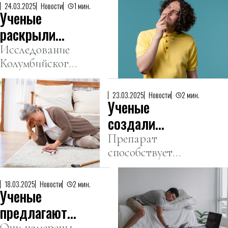
в Германии
24.03.2025
Новости
1 мин.
пирамид.
Ученые
совместно с
Университетом
раскрыли
Южной Дании
тайны ранней
Исследование
разработали
Колумбийского
памяти
новый метод
университета
производства
проливает свет
23.03.2025
Новости
2 мин.
фуа-гра без
Ученые
на загадку
применения
«детской
создали
жестоких
амнезии».
лекарство для
Препарат
методов
способствует
полной
откорма гусей.
восстановлению
реабилитации
двигательных
после инсульта
18.03.2025
Новости
2 мин.
Ученые
функций без
физической
предлагают
реабилитации.
Они намерены