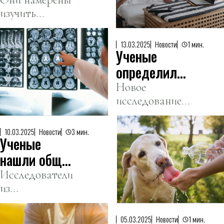
5000 евро за
изучить
10 дней
влияние
лежания в
невесомости на
кровати
13.03.2025
Новости
1 мин.
Ученые
организм через
эксперимент с
определили
водяными
возраст
Новое
матрасами.
исследование
начала
охватило почти
снижения
20 тысяч
когнитивных
10.03.2025
Новости
3 мин.
Ученые
человек.
функций
нашли общие
гены у людей
Исследователи
из
и собак,
Кембриджского
склонных к
университета
ожирению
05.03.2025
Новости
1 мин.