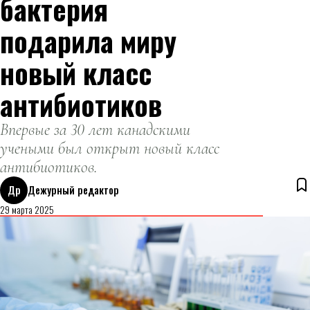
бактерия
подарила миру
новый класс
антибиотиков
Впервые за 30 лет канадскими
учеными был открыт новый класс
антибиотиков.
Др
Дежурный редактор
29 марта 2025