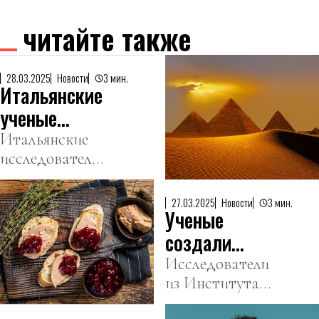
читайте также
28.03.2025
Новости
3 мин.
Итальянские
ученые
заявили об
Итальянские
исследователи
открытии
утверждают,
древнего
что под
города под
27.03.2025
Новости
3 мин.
Ученые
пирамидами
пирамидами
Гизы найдены
создали
Гизы
строения,
этичную
Исследователи
которые на 30
из Института
альтернативу
тысяч лет
Макса Планка
фуа-гра
старше самих