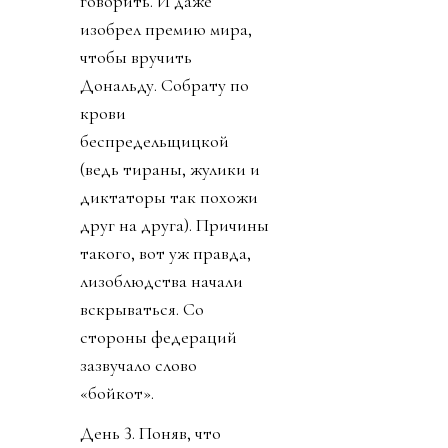
говорить. И даже
изобрел премию мира,
чтобы вручить
Дональду. Собрату по
крови
беспредельщицкой
(ведь тираны, жулики и
диктаторы так похожи
друг на друга). Причины
такого, вот уж правда,
лизоблюдства начали
вскрываться. Со
стороны федераций
зазвучало слово
«бойкот».
День 3. Поняв, что