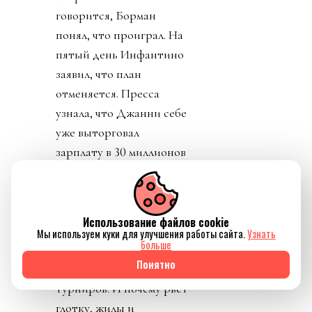
говорится, Борман
понял, что проиграл. На
пятый день Инфантино
заявил, что план
отменяется. Пресса
узнала, что Джанни себе
уже выторговал
зарплату в 30 миллионов
долларов в год, и
дивиденды от нового
юр лица. Стало понятно
Использование файлов cookie
почему нужно
Мы используем куки для улучшения работы сайта.
Узнать
больше
увеличивать количество
Понятно
матчей, команд,
турниров. И почему рвет
глотку, жилы и