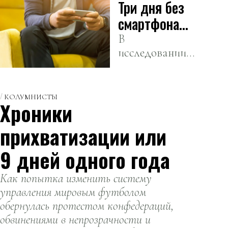
Три дня без
обнаружили у
лабрадоров-
смартфона
ретриверов
меняют
В
гены, связанные
исследовании
активность
с ожирением,
принимали
мозга —
которые также
участие 25
ученые
присутствуют
молодых
КОЛУМНИСТЫ
и у людей.
Хроники
людей в
возрасте от 18
прихватизации или
до 30 лет.
9 дней одного года
Как попытка изменить систему
управления мировым футболом
обернулась протестом конфедераций,
обвинениями в непрозрачности и