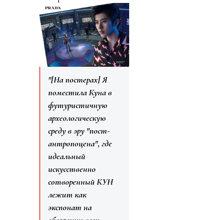
"[На постерах] Я
поместила Куна в
футуристичную
археологическую
среду в эру "пост-
антропоцена", где
идеальный
искусственно
сотворенный КУН
лежит как
экспонат на
обозрении всех