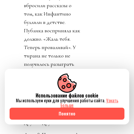
вбросили рассказы о
том, как Инфантино
буллили в детстве.
Публика восприняла как
должно. «Жаль тебя.
Теперь проваливай». У
тирана не только не
получилось разыграть
карту жертвы, но и
обнажило тотальный
отрыв диктатора от
Использование файлов cookie
реальности. Воистину,
Мы используем куки для улучшения работы сайта.
Узнать
больше
тираны, жулики и
Понятно
диктаторы так похожи
друг на друга.