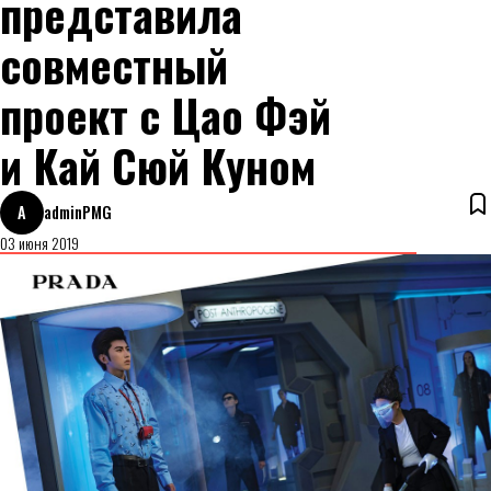
представила
совместный
проект с Цао Фэй
и Кай Сюй Куном
A
adminPMG
03 июня 2019