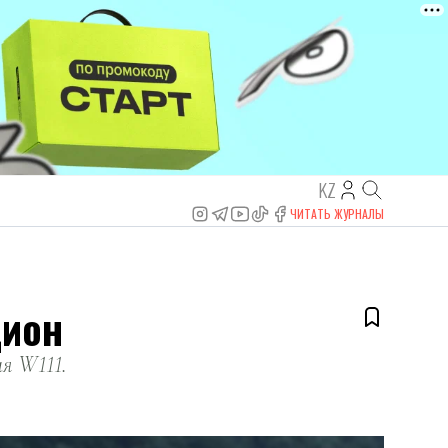
KZ
ЧИТАТЬ ЖУРНАЛЫ
цион
ия W111.