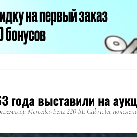
63 года выставили на аук
экземпляр Mercedes-Benz 220 SE Cabriolet поколен