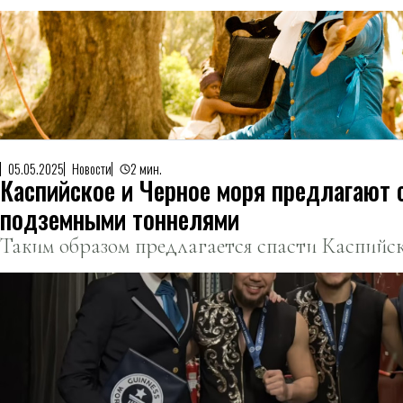
05.05.2025
Новости
2 мин.
Каспийское и Черное моря предлагают 
подземными тоннелями
Таким образом предлагается спасти Каспийск