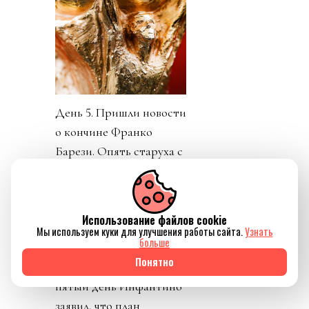
День 5. Пришли новости
о кончине Франко
Барези. Опять старуха с
косой забрала не того
старика. УЕФА заявили
о потере доверия к
Использование файлов cookie
Инфантино. Как
Мы используем куки для улучшения работы сайта.
Узнать
больше
говорится, Борман
Понятно
понял, что проиграл. На
пятый день Инфантино
заявил, что план