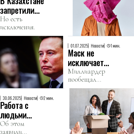
В Казахстане
фильма.
запретили
скрывать
Но есть
исключения.
лицо в
общественных
местах
01.07.2025
Новости
1 мин.
Маск не
исключает
возможность
Миллиардер
пообещал
создания
создать
новой партии
«Американскую
в США
30.06.2025
Новости
2 мин.
Работа с
партию», если
будет принят
людьми
законопроект о
повышает
Об этом
расходах.
заявили
риск диабета