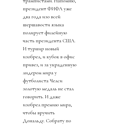
трампистами. Напомню,
президент ФИФА уже
два года изо всей
шершавости языка
полирует филейную
часть президента США.
И турнир новый
изобрел, и кубок в офис
привез, и за украденную
лидером мира у
футболиста Челси
золотую медаль не стал
говорить. И даже
изобрел премию мира,
чтобы вручить
Дональду. Собрату по