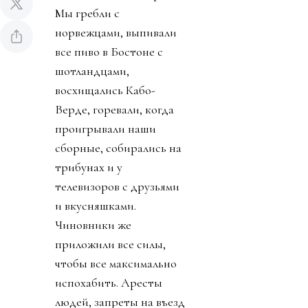
Мы гребли с
норвежцами, выпивали
все пиво в Бостоне с
шотландцами,
восхищались Кабо-
Верде, горевали, когда
проигрывали наши
сборные, собирались на
трибунах и у
телевизоров с друзьями
и вкусняшками.
Чиновники же
приложили все силы,
чтобы все максимально
испохабить. Аресты
людей, запреты на въезд