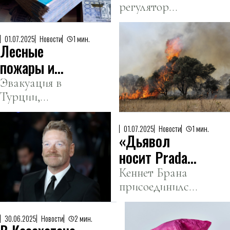
девочек» и 17-й
регулятор
тенге в июле
сезон «В
раскрыл
Филадельфии
детали
01.07.2025
Новости
1 мин.
всегда
Лесные
операций,
солнечно».
повлиявших на
пожары и
курс валюты.
жара
Эвакуация в
Турции,
обрушились
закрытие АЭС
на Европу
во Франции,
01.07.2025
Новости
1 мин.
«Дьявол
температурные
рекорды в
носит Prada
Испании.
2»: появился
Кеннет Брана
присоединился
первый тизер
к актерскому
и объявлен
составу
старт съемок
30.06.2025
Новости
2 мин.
культового