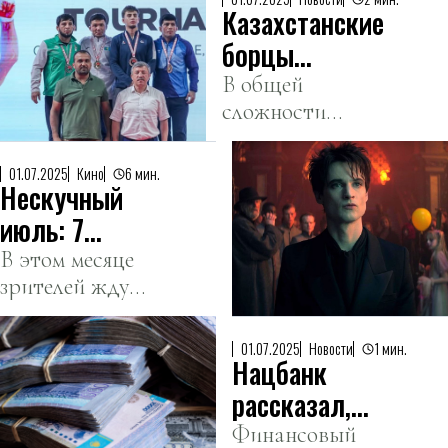
Казахстанские
борцы
завоевали 13
В общей
сложности
золотых
спортсмены
медалей на
завоевали 38
ЧА-2025
01.07.2025
Кино
6 мин.
Нескучный
медалей.
июль: 7
сериалов,
В этом месяце
зрителей ждут
которые
возвращение
нельзя
«Декстера»,
пропустить
01.07.2025
Новости
1 мин.
Нацбанк
«Песочного
человека»,
рассказал,
«Храбрых
что ждать от
Финансовый