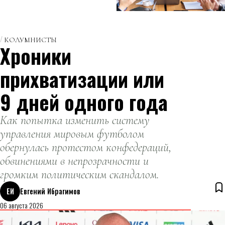
шведские
на 47%
ученые.
КОЛУМНИСТЫ
Хроники
прихватизации или
9 дней одного года
Как попытка изменить систему
управления мировым футболом
обернулась протестом конфедераций,
обвинениями в непрозрачности и
громким политическим скандалом.
ЕИ
Евгений Ибрагимов
06 августа 2026