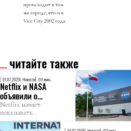
происходит в том
же городе, что и в
Vice City 2002 года.
читайте также
01.07.2025
Новости
1 мин.
Netflix и NASA
объявили о
сотрудничестве
Netflix начнет
показывать
прямые эфиры
миссий.
01.07.2025
Новости
2 мин.