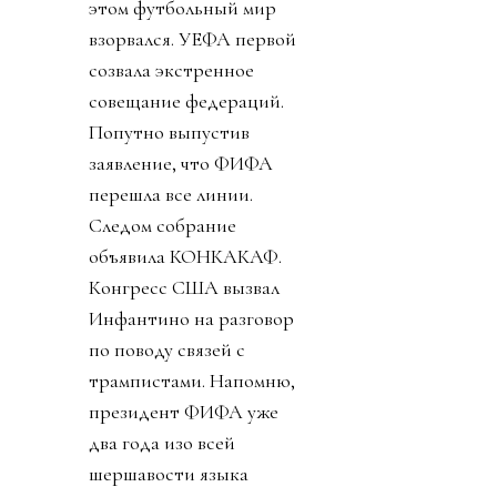
этом футбольный мир
взорвался. УЕФА первой
созвала экстренное
совещание федераций.
Попутно выпустив
заявление, что ФИФА
перешла все линии.
Следом собрание
объявила КОНКАКАФ.
Конгресс США вызвал
Инфантино на разговор
по поводу связей с
трампистами. Напомню,
президент ФИФА уже
два года изо всей
шершавости языка