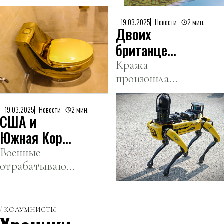
Штатов назвал
присоединении
Канаду «худшим
Канады к США
19.03.2025
Новости
2 мин.
Двоих
партнером для
переговоров».
британце
осудили за
Кража
произошла
кражу
осенью 2019
золотого
года.
унитаза из
19.03.2025
Новости
2 мин.
США и
поместья
Южная Корея
Черчилля
провели
Военные
отрабатывают
учения
совместные
роботов-
действия по
собак по
блокированию
КОЛУМНИСТЫ
штурму
и штурму