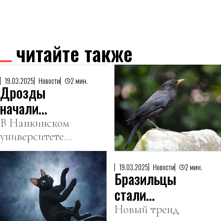
читайте также
19.03.2025
Новости
2 мин.
Дрозды
начали
подражать
В Нанкинском
университете
сигнализации
ученые
мопедов
обнаружили,
19.03.2025
Новости
2 мин.
Бразильцы
что черные
дрозды (Turdus
стали
mandarinus)
массово
Новый тренд
подражают