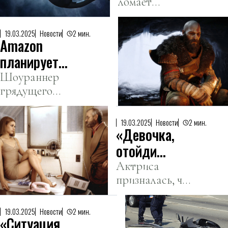
ломает
забирать из
звукам
стереотип о
приютов
сигнализации
черных котах,
черных котов
19.03.2025
Новости
2 мин.
электрических
Amazon
сулящих
мопедов.
неудачу.
планирует
два сезона
Шоураннер
грядущего
сериала по
проекта
God of War
поделился
19.03.2025
Новости
2 мин.
«Девочка,
неожиданными
новостями.
отойди
подальше»:
Актриса
призналась, что
Пэлтроу
на съемках
отказалась
фильма у них
от
19.03.2025
Новости
2 мин.
«Ситуация
было «много