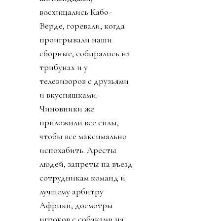
восхищались Кабо-
Верде, горевали, когда
проигрывали наши
сборные, собирались на
трибунах и у
телевизоров с друзьями
и вкусняшками.
Чиновники же
приложили все силы,
чтобы все максимально
испохабить. Аресты
людей, запреты на въезд
сотрудникам команд и
лучшему арбитру
Африки, досмотры
игроков с собаками на