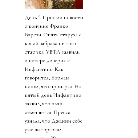
День 5. Пришли новости
о кончине Франко
Барези. Опять старуха с
косой забрала не того
старика. УЕФА заявили
о потере доверия к
Инфантино. Как
говорится, Борман
понял, что проиграл. На
пятый день Инфантино
заявил, что план
отменяется. Пресса
узнала, что Джанни себе
уже выторговал
зарплату в 30 миллионов