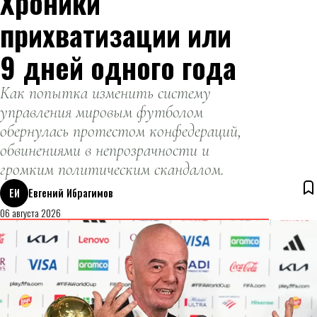
Хроники
бункеров
тоннелей.
прихватизации или
КНДР
9 дней одного года
Как попытка изменить систему
управления мировым футболом
обернулась протестом конфедераций,
обвинениями в непрозрачности и
громким политическим скандалом.
ЕИ
Евгений Ибрагимов
06 августа 2026