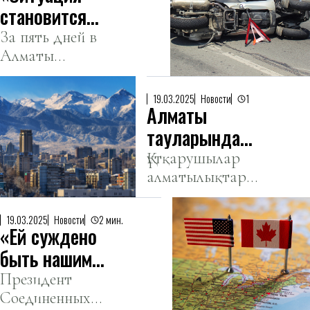
координатора
секса».
становится
секс-сцен с
критической!»:
За пять дней в
Шаламе
Алматы
В Алматы
произошло 23
увеличилось
ДТП с участием
число аварий
19.03.2025
Новости
1
Алматы
мопедов, в двух
с мопедами
случаях с
тауларында
летальным
бақылау
Құтқарушылар
исходом.
алматылықтарды
бекеттері
қар көшкіні
орнатылды
қаупі туралы
19.03.2025
Новости
2 мин.
«Ей суждено
ескертеді.
быть нашим
51-м штатом»:
Президент
Соединенных
Трамп уверен в