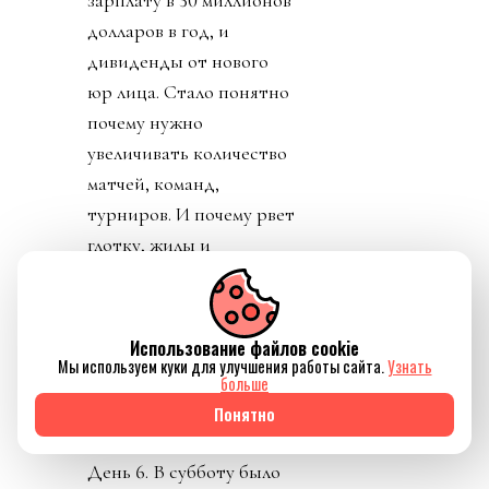
долларов в год, и
дивиденды от нового
юр лица. Стало понятно
почему нужно
увеличивать количество
матчей, команд,
турниров. И почему рвет
глотку, жилы и
отверстия в своем теле
Инфантино.
Конфедерации же
Использование файлов cookie
начали объединяться
Мы используем куки для улучшения работы сайта.
Узнать
больше
против заговора
Понятно
президента ФИФА.
День 6. В субботу было