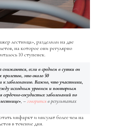
жер лестница», разделили на две
летов, на которое они регулярно
италось 10 ступенек.
 снижаются, если в среднем в сутки он
 пролетов, это около 50
и к заболеванию. Важно, что участники,
между исходным уровнем и повторным
я сердечно-сосудистых заболеваний по
 лестнице»
, –
говорится
в результатах
тать инфаркт и инсульт более чем на
етов в течение дня.