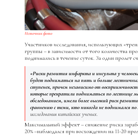
Источник фото
Участников исследования, использующих «трена
группы – в зависимости от того количества про
поднимались в течение суток. За один пролет сч
«Риски развития инфаркта и инсульта у человека
будет подниматься на пять и больше лестничных
ступенек, причем независимо от восприимчивост
которые прекратили подниматься по лестнице 
обследованием, имели более высокий риск развити
сравнению с теми, кто никогда не поднимался по
исследования китайских ученых.
Максимальный эффект – снижение риска зарабо
20% –наблюдался при восхождении на 11-20 прол