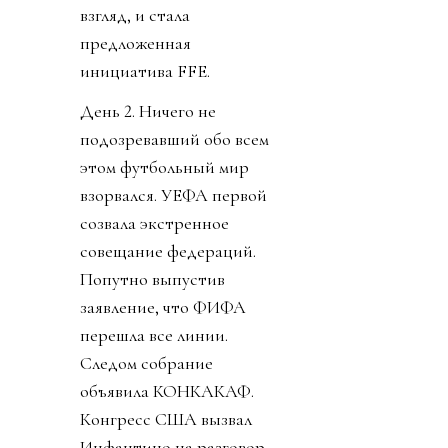
взгляд, и стала
предложенная
инициатива FFE.
День 2. Ничего не
подозревавший обо всем
этом футбольный мир
взорвался. УЕФА первой
созвала экстренное
совещание федераций.
Попутно выпустив
заявление, что ФИФА
перешла все линии.
Следом собрание
объявила КОНКАКАФ.
Конгресс США вызвал
Инфантино на разговор