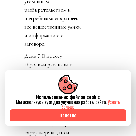
уголовным
разбирательством и
потребовала сохранять
все вещественные улики
и информацию о
заговоре.
День 7. В прессу
вбросили рассказы о
том, как Инфантино
буллили в детстве.
Публика восприняла как
Использование файлов cookie
должно. «Жаль тебя.
Мы используем куки для улучшения работы сайта.
Узнать
больше
Теперь проваливай». У
Понятно
тирана не только не
получилось разыграть
карту жертвы, но и