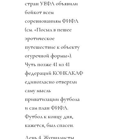
стран УЕФА объявили
бойкот всем
соревнованиям ФИФА
(см. «Посыл в пешее
эротическое
путешествие к объекту
огуречной формы»).
Чуть позже 41 из 41
федераций КОНКАКАФ
единогласно отвергли
саму мысль
приватизации футбола
и сам план ФИФА.
Футбол к концу дня,
кажется, был спасен.
День 4. Журналисты