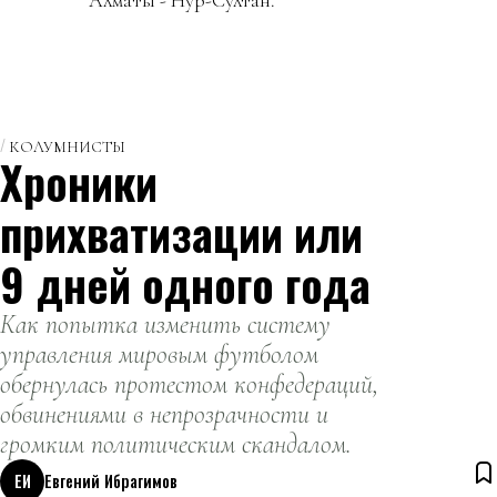
КОЛУМНИСТЫ
Хроники
прихватизации или
9 дней одного года
Как попытка изменить систему
управления мировым футболом
обернулась протестом конфедераций,
обвинениями в непрозрачности и
громким политическим скандалом.
ЕИ
Евгений Ибрагимов