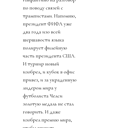
по поводу связей с
трампистами. Напомню,
президент ФИФА уже
два года изо всей
шершавости языка
полирует филейную
часть президента США.
И турнир новый
изобрел, и кубок в офис
привез, и за украденную
лидером мира у
футболиста Челси
золотую медаль не стал
говорить. И даже
изобрел премию мира,
чтобы вручить