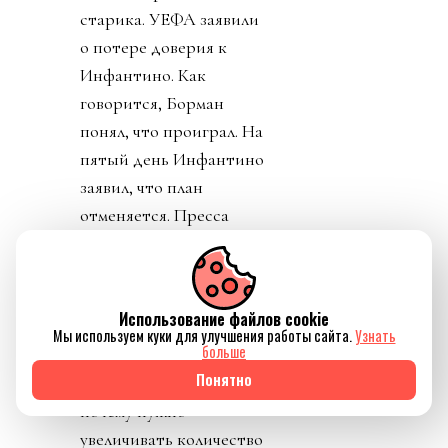
старика. УЕФА заявили
о потере доверия к
Инфантино. Как
говорится, Борман
понял, что проиграл. На
пятый день Инфантино
заявил, что план
отменяется. Пресса
узнала, что Джанни себе
уже выторговал
зарплату в 30 миллионов
Использование файлов cookie
долларов в год, и
Мы используем куки для улучшения работы сайта.
Узнать
больше
дивиденды от нового
Понятно
юр лица. Стало понятно
почему нужно
увеличивать количество