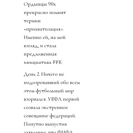
Ордынцы 90х
прекрасно помнят
термин
«прихватизация».
Именно ей, на мой
взгляд, и стала
предложенная
инициатива FFE.
День 2. Ничего не
подозревавший обо всем
этом футбольный мир
взорвался. УЕФА первой
созвала экстренное
совещание федераций.
Попутно выпустив
заявление, что ФИФА