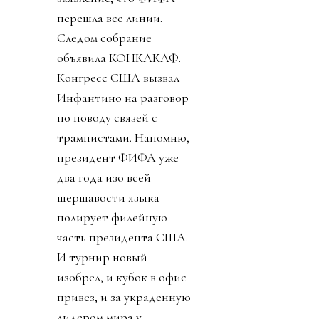
перешла все линии.
Следом собрание
объявила КОНКАКАФ.
Конгресс США вызвал
Инфантино на разговор
по поводу связей с
трампистами. Напомню,
президент ФИФА уже
два года изо всей
шершавости языка
полирует филейную
часть президента США.
И турнир новый
изобрел, и кубок в офис
привез, и за украденную
лидером мира у