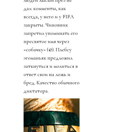
людей лысый през не
дал: комменты, как
всегда, у него и у FIFA
закрыты. Чиновник
запретил упоминать его
пресвятое имя через
«собачку» (@). Плебсу
эгоманьяк предложил
заткнуться и молиться в
ответ свои на ложь и
бред. Качество обычного
диктатора.