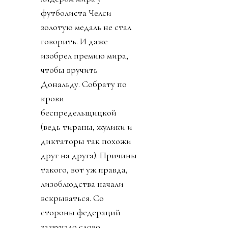
футболиста Челси
золотую медаль не стал
говорить. И даже
изобрел премию мира,
чтобы вручить
Дональду. Собрату по
крови
беспредельщицкой
(ведь тираны, жулики и
диктаторы так похожи
друг на друга). Причины
такого, вот уж правда,
лизоблюдства начали
вскрываться. Со
стороны федераций
зазвучало слово