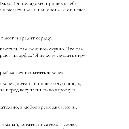
йльда.
Он ненадолго пришел в себя
 исчезает: или я, или обои». И он исчез.
т мозг и вредит сердцу.
 кажется, там слишком скучно. Что там
грают на арфах? Я не хочу слушать игру
рый может испытать человек.
человек, который пишет о чудовищах,
ие перед вступлением во взрослую
ательно, в любое время дня и ночи,
тельный, кстати, писатель – слово,