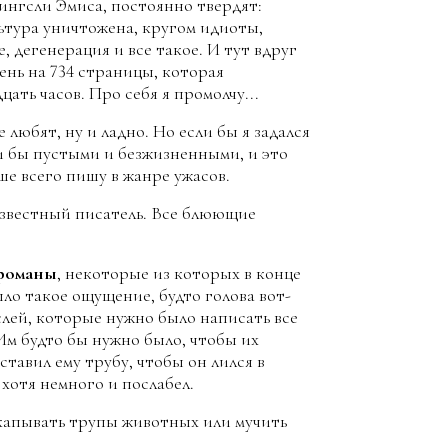
Кингсли Эмиса, постоянно твердят:
льтура уничтожена, кругом идиоты,
, дегенерация и все такое. И тут вдруг
ень на 734 страницы, которая
ть часов. Про себя я промолчу...
 любят, ну и ладно. Но если бы я задался
ли бы пустыми и безжизненными, и это
чше всего пишу в жанре ужасов.
известный писатель. Все блюющие
 романы
, некоторые из которых в конце
ыло такое ощущение, будто голова вот-
ыслей, которые нужно было написать все
 Им будто бы нужно было, чтобы их
ставил ему трубу, чтобы он лился в
 хотя немного и послабел.
выкапывать трупы животных или мучить