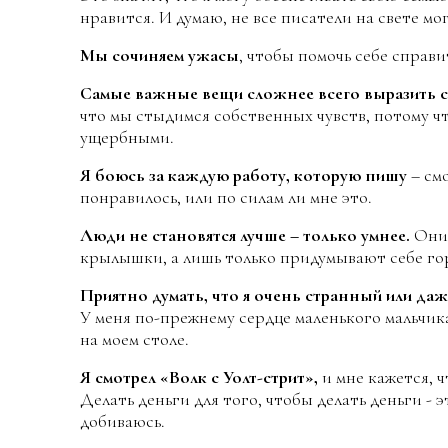
нравится. И думаю, не все писатели на свете мо
Мы сочиняем ужасы
, чтобы помочь себе справи
Самые важные вещи сложнее всего выразить с
что мы стыдимся собственных чувств, потому ч
ущербными.
Я боюсь за каждую работу, которую пишу
– смо
понравилось, или по силам ли мне это.
Люди не становятся лучше – только умнее.
Они 
крылышки, а лишь только придумывают себе го
Приятно думать, что я очень странный или да
У меня по-прежнему сердце маленького мальчик
на моем столе.
Я смотрел «Волк с Уолт-стрит»,
и мне кажется, 
Делать деньги для того, чтобы делать деньги - эт
добиваюсь.