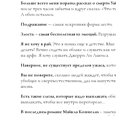
Больше всего меня поразил рассказ о смерти Уа
после трех часов забытья и вдруг сказал: «Что-то
А обои остались.
Подражание
— самая искренняя форма лести.
Злость – самая бесполезная из эмоций.
Разрушае
Я не хочу в рай.
Это я понял еще в детстве. Мне
делать? Вечно сидеть на облаке и слушать как и
на арфе. Я хочу слушать Джерри Ли Льюиса.
Наверное, не существует пределов ужаса,
кото
Вы не поверите,
сколько людей жаждет, чтобы 
убийцах и сверхъестественном, дал им напутств
жизнь.
Есть такие слезы, которые надо выплакать
обяз
выплакать, чтобы все внутри перегорело…
В последнем романе Майкла Коннелли
– замеча