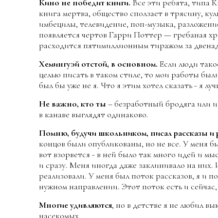
Кино не победит книги.
Все эти ребята, типа 
книга мертва, общество сползает в трясину, ку
имбецилы, телевидение, поп-музыка, разложение
появляется чертов Гарри Поттер — гребаная хр
расходится пятимиллионным тиражом за двенадца
Хемингуэй отстой, в основном.
Если люди такое
целью писать в таком стиле, то мои работы бы
был бы уже не я. Что я этим хотел сказать - я лу
Не важно, кто ты
– безработный бродяга или 
в канаве выглядят одинаково.
Помню, будучи школьником, писал рассказы и
концов были опубликованы, но не все. У меня б
вот взорвется - в ней было так много идей и м
и сразу. Меня иногда даже заклинивало на них.
реализовали. У меня был поток рассказов, я и по
нужном направлении. Этот поток есть и сейчас,
Многие удивляются
, но в детстве я не любил 
насекомых.