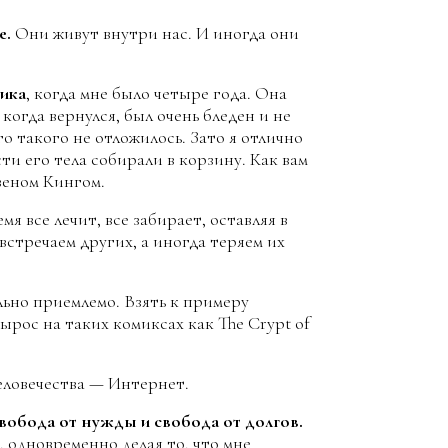
е.
Они живут внутри нас. И иногда они
чика
, когда мне было четыре года. Она
 когда вернулся, был очень бледен и не
о такого не отложилось. Зато я отлично
ти его тела собирали в корзину. Как вам
веном Кингом.
мя все лечит, все забирает, оставляя в
встречаем других, а иногда теряем их
льно приемлемо. Взять к примеру
ырос на таких комиксах как The Crypt of
еловечества — Интернет.
свобода от нужды и свобода от долгов.
, одновременно делая то, что мне