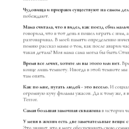
Чудовища и призраки существуют на самом дел
побеждают.
Мама считала, что я видел, как поезд сбил маль
говорила, что в тот день я пошел играть с ним, а
разговаривал. В моей памяти определенно ничег
помню рассказ мамы о том, как после аварии час
такая деталь? Моя мама сама могла бы быть Сти
Время все лечит, хотите ли вы этого или нет.
Вре
конце лишь темноту. Иногда в этой темноте мы 
там опять.
Как по мне, пугать людей - это весело.
И социа
огромную кучу фильмы ужасов. Да к тому же, я в
Terror.
Самая большая замочная скважина
в истории ч
У меня в жизни есть две замечательные вещи: 
Это значит, что я могу обеспечивать свою семью