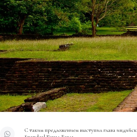
С таким предложением выступил глава индийс
Snapdeal Кунал Бахль.