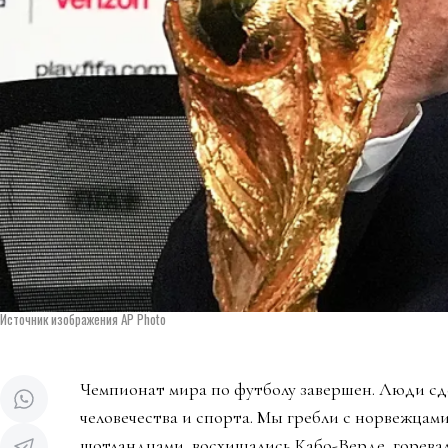
Источник изображения AP Photo
Чемпионат мира по футболу завершен. Люди сд
человечества и спорта. Мы гребли с норвежцами
шотландцами, восхищались Кабо-Верде, горева