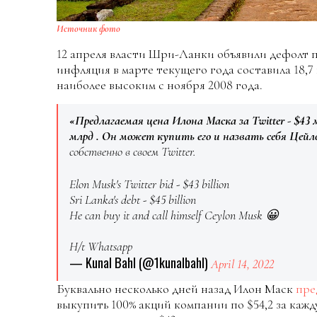
Источник фото
12 апреля власти Шри-Ланки объявили дефолт п
инфляция в марте текущего года составила 18,7
наиболее высоким с ноября 2008 года.
«Предлагаемая цена Илона Маска за Twitter - $43
млрд . Он может купить его и назвать себя Цейл
собственно в своем Twitter.
Elon Musk's Twitter bid - $43 billion
Sri Lanka's debt - $45 billion
He can buy it and call himself Ceylon Musk 😀
H/t Whatsapp
— Kunal Bahl (@1kunalbahl)
April 14, 2022
Буквально несколько дней назад Илон Маск
пре
выкупить 100% акций компании по $54,2 за кажд