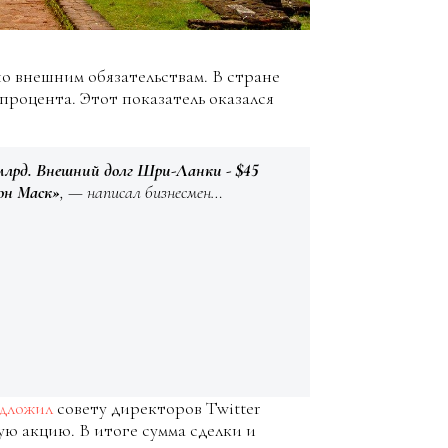
о внешним обязательствам. В стране
 процента. Этот показатель оказался
 млрд. Внешний долг Шри-Ланки - $45
он Маск»
, — написал бизнесмен…
дложил
совету директоров Twitter
ую акцию. В итоге сумма сделки и