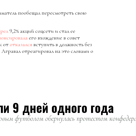
иматель пообещал пересмотреть свою
рел
9,2% акций соцсети и стал ее
нонсировала
его вхождение в совет
к от
отказался
вступить в должность без
 Агравал отреагировал на это словами о
ли 9 дней одного года
вым футболом обернулась протестом конфедерац