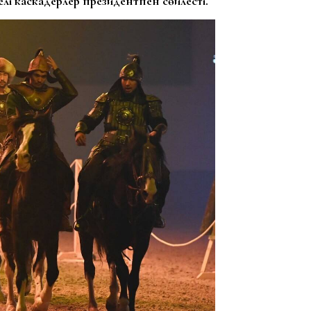
лі каскадерлер президентпен сөйлесті.