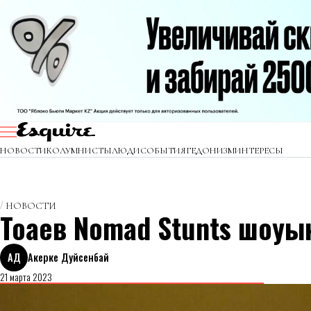
НОВОСТИ
КОЛУМНИСТЫ
ЛЮДИ
СОБЫТИЯ
ГЕДОНИЗМ
ИНТЕРЕСЫ
НОВОСТИ
Тоқаев Nomad Stunts шоу
АД
Акерке Дуйсенбай
21 марта 2023