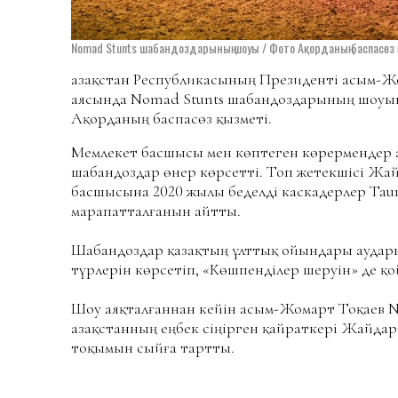
Nomad Stunts шабандоздарының шоуы / Фото Ақорданың баспасөз
Қазақстан Республикасының Президенті Қасым-
аясында Nomad Stunts шабандоздарының шоуын
Ақорданың баспасөз қызметі.
Мемлекет басшысы мен көптеген көрермендер а
шабандоздар өнер көрсетті. Топ жетекшісі Жа
басшысына 2020 жылы беделді каскадерлер Tau
марапатталғанын айтты.
Шабандоздар қазақтың ұлттық ойындары аударысп
түрлерін көрсетіп, «Көшпенділер шеруін» де қо
Шоу аяқталғаннан кейін Қасым-Жомарт Тоқаев 
Қазақстанның еңбек сіңірген қайраткері Жайда
тоқымын сыйға тартты.