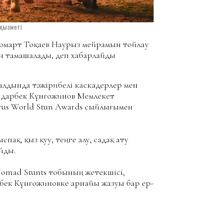
 қызметі
Жомарт Тоқаев Наурыз мейрамын тойлау
 тамашалады, деп хабарлайды
лдында тәжірибелі каскадерлер мен
йдарбек Күнғожинов Мемлекет
rus World Stun Awards сыйлығымен
ақ, қыз қуу, теңге алу, садақ ату
йды.
Nomad Stunts тобының жетекшісі,
рбек Күнғожиновке арнайы жазуы бар ер-