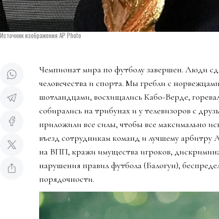
Источник изображения AP Photo
Чемпионат мира по футболу завершен. Люди сд
человечества и спорта. Мы гребли с норвежцами
шотландцами, восхищались Кабо-Верде, горева
собирались на трибунах и у телевизоров с дру
приложили все силы, чтобы все максимально ис
въезд сотрудникам команд и лучшему арбитру 
на ВПП, кражи имущества игроков, дискримин
нарушения правил футбола (Балогун), беспредел
порядочности.