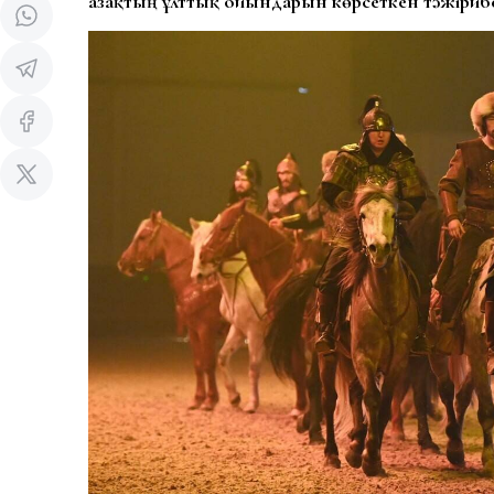
Қазақтың ұлттық ойындарын көрсеткен тәжірибе